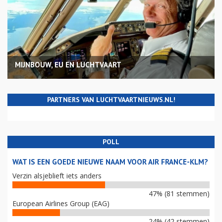
MIJNBOUW, EU EN LUCHTVAART
PARTNERS VAN LUCHTVAARTNIEUWS.NL!
POLL
WAT IS EEN GOEDE NIEUWE NAAM VOOR AIR FRANCE-KLM?
Verzin alsjeblieft iets anders
47% (81 stemmen)
European Airlines Group (EAG)
24% (42 stemmen)