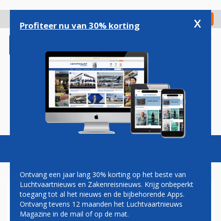
Overslaan
en
x
Digitaal Magazine
Registreer
Check in
naar
Profiteer nu van 30% korting
de
inhoud
gaan
Magazine
Podcasts
Vacatures
Toggl
naviga
Ontvang een jaar lang 30% korting op het beste van
Luchtvaartnieuws en Zakenreisnieuws. Krijg onbeperkt
toegang tot al het nieuws en de bijbehorende Apps.
EMIRATES EERT
Ontvang tevens 12 maanden het Luchtvaartnieuws
LANDSKAMPIOEN ARSENAL
Magazine in de mail of op de mat.