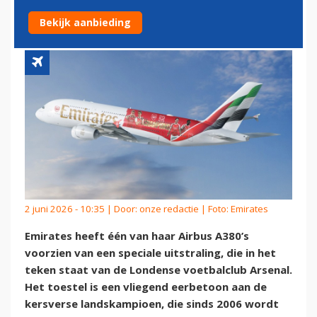
MET SPECIALE AIRBUS A380
Bekijk aanbieding
2 juni 2026 - 10:35 | Door:
onze redactie
| Foto: Emirates
Emirates heeft één van haar Airbus A380’s
voorzien van een speciale uitstraling, die in het
teken staat van de Londense voetbalclub Arsenal.
Het toestel is een vliegend eerbetoon aan de
kersverse landskampioen, die sinds 2006 wordt