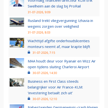
Voormalig financieel directeur KLM Erik
Swelheim aan de slag bij ProRail
31-07-2026, 9:09
Rusland trekt vliegvergunning Izhavia in
wegens zorgen over veiligheid
31-07-2026, 8:03
Wachttijd afgifte onderhoudslicenties
monteurs neemt af, maar krapte blijft
31-07-2026, 7:15
MAA houdt deur voor Ryanair en Wizz Air
open tijdens sluiting Charleroi Airport
30-07-2026, 14:30
Business en First Class steeds
belangrijker voor Air France-KLM:
‘investering betaalt zich uit’
30-07-2026, 12:10
Nabestaanden Germanwings-crash klagen