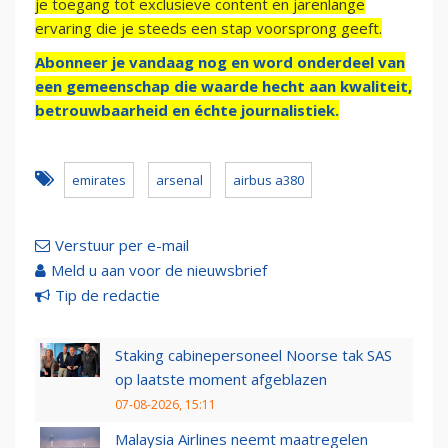
je toegang tot exclusieve content en jarenlange
ervaring die je steeds een stap voorsprong geeft.
Abonneer je vandaag nog en word onderdeel van
een gemeenschap die waarde hecht aan kwaliteit,
betrouwbaarheid en échte journalistiek.
emirates
arsenal
airbus a380
Verstuur per e-mail
Meld u aan voor de nieuwsbrief
Tip de redactie
Staking cabinepersoneel Noorse tak SAS
op laatste moment afgeblazen
07-08-2026, 15:11
Malaysia Airlines neemt maatregelen