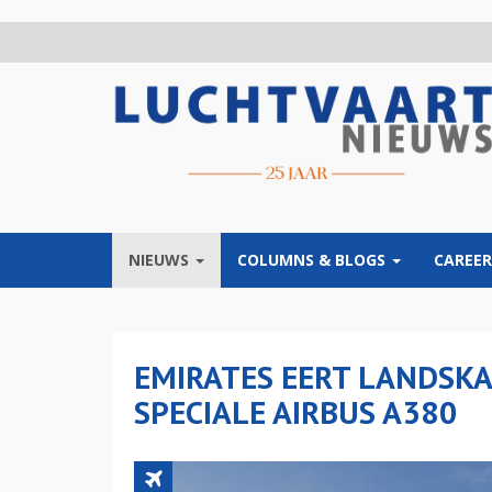
Overslaan
en
naar
de
inhoud
gaan
NIEUWS
COLUMNS & BLOGS
CAREER
EMIRATES EERT LANDSK
SPECIALE AIRBUS A380