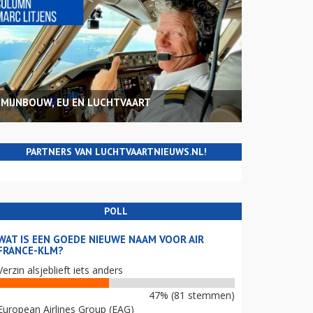
MIJNBOUW, EU EN LUCHTVAART
PARTNERS VAN LUCHTVAARTNIEUWS.NL!
POLL
WAT IS EEN GOEDE NIEUWE NAAM VOOR AIR
FRANCE-KLM?
Verzin alsjeblieft iets anders
47% (81 stemmen)
European Airlines Group (EAG)