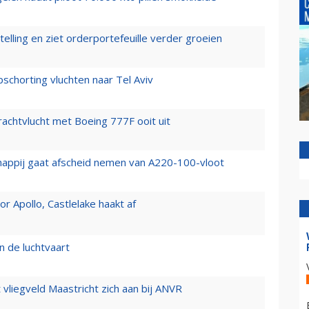
elling en ziet orderportefeuille verder groeien
chorting vluchten naar Tel Aviv
vrachtvlucht met Boeing 777F ooit uit
happij gaat afscheid nemen van A220-100-vloot
 Apollo, Castlelake haakt af
n de luchtvaart
t vliegveld Maastricht zich aan bij ANVR