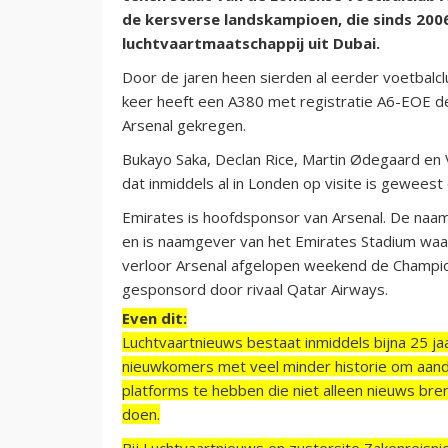
de kersverse landskampioen, die sinds 20
luchtvaartmaatschappij uit Dubai.
Door de jaren heen sierden al eerder voetbalc
keer heeft een A380 met registratie A6-EOE de
Arsenal gekregen.
Bukayo Saka, Declan Rice, Martin Ødegaard en V
dat inmiddels al in Londen op visite is gewee
Emirates is hoofdsponsor van Arsenal. De naam 
en is naamgever van het Emirates Stadium waar
verloor Arsenal afgelopen weekend de Champio
gesponsord door rivaal Qatar Airways.
Even dit:
Luchtvaartnieuws bestaat inmiddels bijna 25 jaa
nieuwkomers met veel minder historie om aand
platforms te hebben die niet alleen nieuws bre
doen.
Bij Luchtvaartnieuws en zustersite Zakenreisn