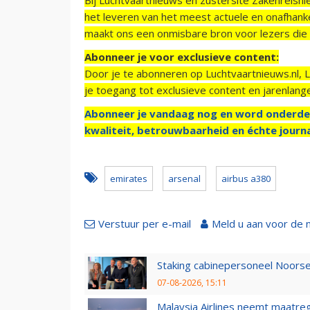
het leveren van het meest actuele en onafhankel
maakt ons een onmisbare bron voor lezers die g
Abonneer je voor exclusieve content:
Door je te abonneren op Luchtvaartnieuws.nl, 
je toegang tot exclusieve content en jarenlang
Abonneer je vandaag nog en word onderde
kwaliteit, betrouwbaarheid en échte journa
emirates
arsenal
airbus a380
Verstuur per e-mail
Meld u aan voor de 
Staking cabinepersoneel Noorse
07-08-2026, 15:11
Malaysia Airlines neemt maatreg