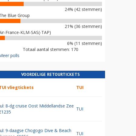
24% (42 stemmen)
The Blue Group
21% (36 stemmen)
Air-France-KLM-SAS(-TAP)
6% (11 stemmen)
Totaal aantal stemmen: 170
Meer polls
VOORDELIGE RETOURTICKETS
TUI vliegtickets
TUI
Jul: 8-dg cruise Oost Middellandse Zee
TUI
€1235
Jul: 9-daagse Chogogo Dive & Beach
TUI