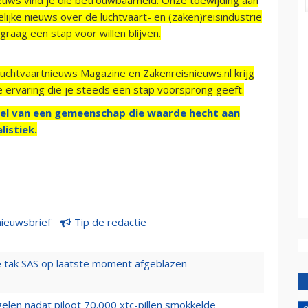
ijke nieuws over de luchtvaart- en (zaken)reisindustrie
raag een stap voor willen blijven.
Luchtvaartnieuws Magazine en Zakenreisnieuws.nl krijg
e ervaring die je steeds een stap voorsprong geeft.
el van een gemeenschap die waarde hecht aan
listiek.
nieuwsbrief
Tip de redactie
 tak SAS op laatste moment afgeblazen
elen nadat piloot 70.000 xtc-pillen smokkelde