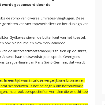
06 wordt gesponsord door de
lubs de romp van diverse Emirates-vliegtuigen. Deze
 gezichten van vier topvoetballers en het clublogo van
iktor Gyökeres sieren de buitenkant van het toestel,
st en ook Melbourne en New York aandeed.
van de luchtvaartmaatschappij is te zien op de shirts,
 Arsenal haar thuiswedstrijden speelt. Overigens
ns League-finale van Paris Saint-Germain, dat wordt
r. In een tijd waarin talloze vergelijkbare bronnen en
acht schreeuwen, is het belangrijk om betrouwbare
ngen, maar ook perspectief en verhalen die er echt toe
ieuws vind je die betrouwbaarheid. Onze toewijding aan