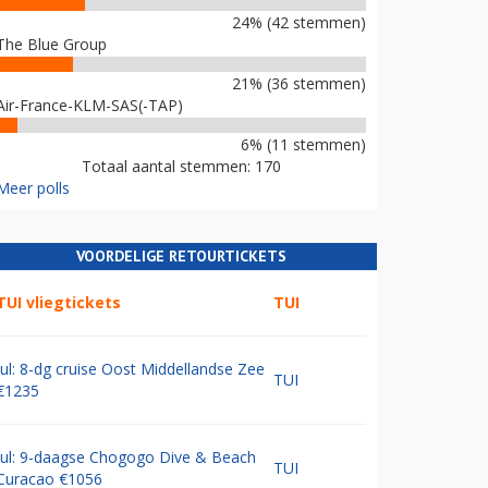
24% (42 stemmen)
The Blue Group
21% (36 stemmen)
Air-France-KLM-SAS(-TAP)
6% (11 stemmen)
Totaal aantal stemmen: 170
Meer polls
VOORDELIGE RETOURTICKETS
TUI vliegtickets
TUI
Jul: 8-dg cruise Oost Middellandse Zee
TUI
€1235
Jul: 9-daagse Chogogo Dive & Beach
TUI
Curacao €1056