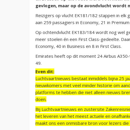
gevlogen, maar op de avondvlucht wordt n
Reizigers op vlucht EK181/182 stappen in elk ge
aan 259 passagiers in Economy, 21 in Premium
Op ochtendvlucht EK183/184 wordt nog wel ge
meer stoelen én een First Class-gedeelte. Daar
Economy, 40 in Business en 8 in First Class.
Emirates heeft op dit moment 24 Airbus A350-9
49.
Even dit:
Luchtvaartnieuws bestaat inmiddels bijna 25 jaa
nieuwkomers met veel minder historie om aand
platforms te hebben die niet alleen nieuws bre
doen.
Bij Luchtvaartnieuws en zustersite Zakenreisn
het leveren van het meest actuele en onafhankel
maakt ons een onmisbare bron voor lezers die g