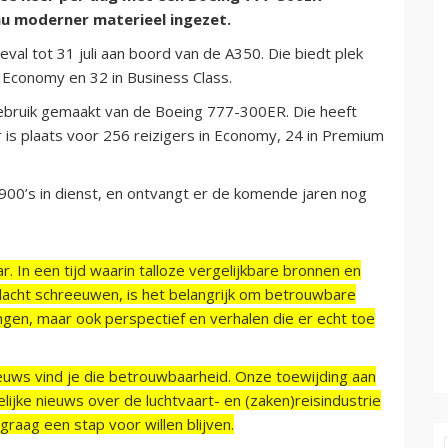
u moderner materieel ingezet.
val tot 31 juli aan boord van de A350. Die biedt plek
 Economy en 32 in Business Class.
bruik gemaakt van de Boeing 777-300ER. Die heeft
 is plaats voor 256 reizigers in Economy, 24 in Premium
00’s in dienst, en ontvangt er de komende jaren nog
r. In een tijd waarin talloze vergelijkbare bronnen en
acht schreeuwen, is het belangrijk om betrouwbare
ngen, maar ook perspectief en verhalen die er echt toe
ieuws vind je die betrouwbaarheid. Onze toewijding aan
ijke nieuws over de luchtvaart- en (zaken)reisindustrie
raag een stap voor willen blijven.