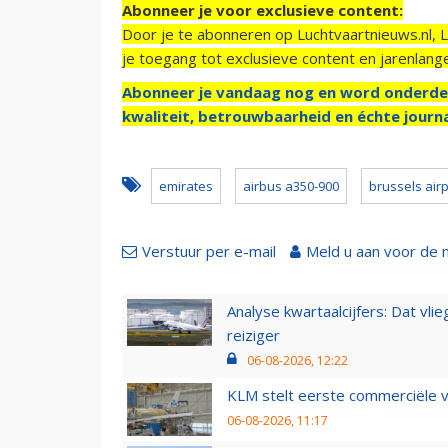
Abonneer je voor exclusieve content:
Door je te abonneren op Luchtvaartnieuws.nl, 
je toegang tot exclusieve content en jarenlang
Abonneer je vandaag nog en word onderde
kwaliteit, betrouwbaarheid en échte journa
emirates
airbus a350-900
brussels airp
Verstuur per e-mail
Meld u aan voor de 
Analyse kwartaalcijfers: Dat vl
reiziger
06-08-2026, 12:22
KLM stelt eerste commerciële v
06-08-2026, 11:17