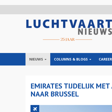
Overslaan
en
naar
de
inhoud
gaan
NIEUWS
COLUMNS & BLOGS
CAREER
EMIRATES TIJDELIJK MET
NAAR BRUSSEL