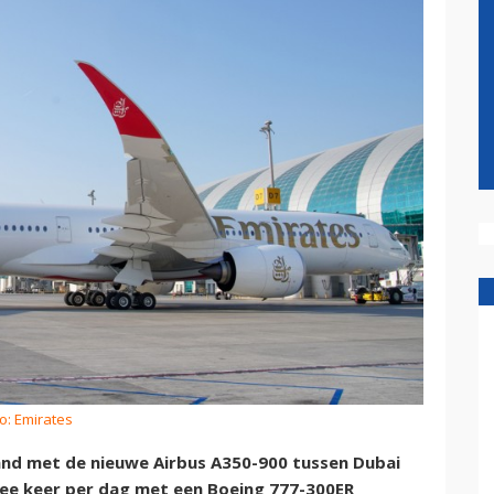
o: Emirates
and met de nieuwe Airbus A350-900 tussen Dubai
wee keer per dag met een Boeing 777-300ER