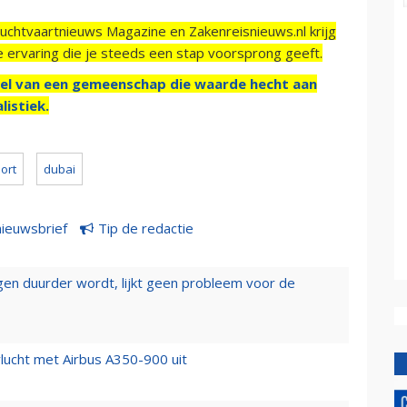
Luchtvaartnieuws Magazine en Zakenreisnieuws.nl krijg
e ervaring die je steeds een stap voorsprong geeft.
el van een gemeenschap die waarde hecht aan
listiek.
ort
dubai
nieuwsbrief
Tip de redactie
iegen duurder wordt, lijkt geen probleem voor de
lucht met Airbus A350-900 uit