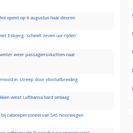
hol opent op 6 augustus haar deuren
t Esbjerg: 'scheelt zeven uur rijden'
 winter weer passagiersvluchten naar
ernood in: streep door vlootuitbreiding
ukken winst Lufthansa hard omlaag
 bij cabinepersoneel van SAS Noorwegen
voor zelfgemaakt Russisch passagierstoestel