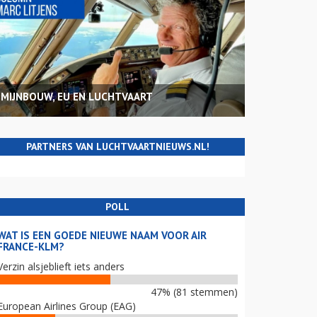
MIJNBOUW, EU EN LUCHTVAART
PARTNERS VAN LUCHTVAARTNIEUWS.NL!
POLL
WAT IS EEN GOEDE NIEUWE NAAM VOOR AIR
FRANCE-KLM?
Verzin alsjeblieft iets anders
47% (81 stemmen)
European Airlines Group (EAG)