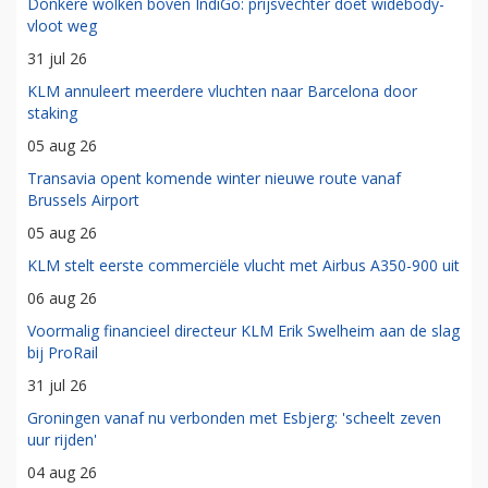
Donkere wolken boven IndiGo: prijsvechter doet widebody-
vloot weg
31 jul 26
KLM annuleert meerdere vluchten naar Barcelona door
staking
05 aug 26
Transavia opent komende winter nieuwe route vanaf
Brussels Airport
05 aug 26
KLM stelt eerste commerciële vlucht met Airbus A350-900 uit
06 aug 26
Voormalig financieel directeur KLM Erik Swelheim aan de slag
bij ProRail
31 jul 26
Groningen vanaf nu verbonden met Esbjerg: 'scheelt zeven
uur rijden'
04 aug 26