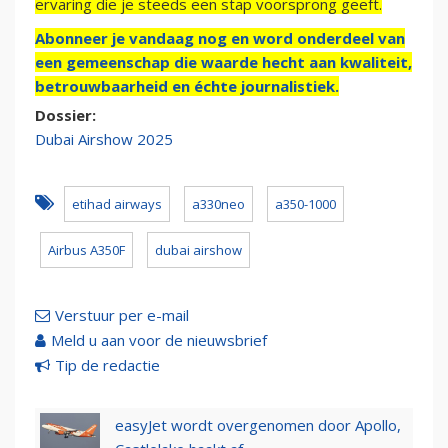
ervaring die je steeds een stap voorsprong geeft.
Abonneer je vandaag nog en word onderdeel van
een gemeenschap die waarde hecht aan kwaliteit,
betrouwbaarheid en échte journalistiek.
Dossier:
Dubai Airshow 2025
etihad airways
a330neo
a350-1000
Airbus A350F
dubai airshow
Verstuur per e-mail
Meld u aan voor de nieuwsbrief
Tip de redactie
easyJet wordt overgenomen door Apollo,