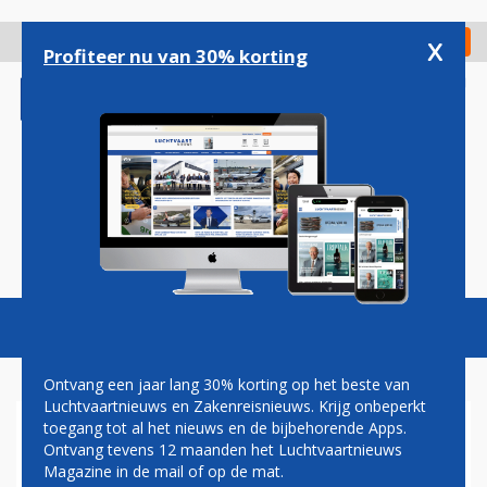
Overslaan
en
x
Digitaal Magazine
Registreer
Check in
naar
Profiteer nu van 30% korting
de
inhoud
gaan
Magazine
Podcasts
Vacatures
Toggl
naviga
Ontvang een jaar lang 30% korting op het beste van
Luchtvaartnieuws en Zakenreisnieuws. Krijg onbeperkt
toegang tot al het nieuws en de bijbehorende Apps.
ETIHAD AIRWAYS NIEUWE
Ontvang tevens 12 maanden het Luchtvaartnieuws
KLANT VOOR AIRBUS
Magazine in de mail of op de mat.