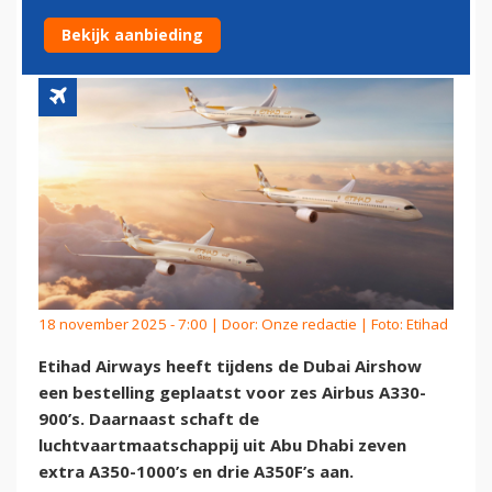
A330NEO
Bekijk aanbieding
18 november 2025 - 7:00 | Door:
Onze redactie
| Foto: Etihad
Etihad Airways heeft tijdens de Dubai Airshow
een bestelling geplaatst voor zes Airbus A330-
900’s. Daarnaast schaft de
luchtvaartmaatschappij uit Abu Dhabi zeven
extra A350-1000’s en drie A350F’s aan.