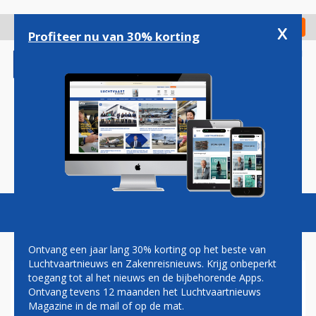
Overslaan
en
x
Digitaal Magazine
Registreer
Check in
naar
Profiteer nu van 30% korting
de
inhoud
gaan
Magazine
Podcasts
Vacatures
Toggl
naviga
Ontvang een jaar lang 30% korting op het beste van
Luchtvaartnieuws en Zakenreisnieuws. Krijg onbeperkt
toegang tot al het nieuws en de bijbehorende Apps.
FRONTIER AIRLINES DOET
Ontvang tevens 12 maanden het Luchtvaartnieuws
DEEL BESTELLING AIRBUS
Magazine in de mail of op de mat.