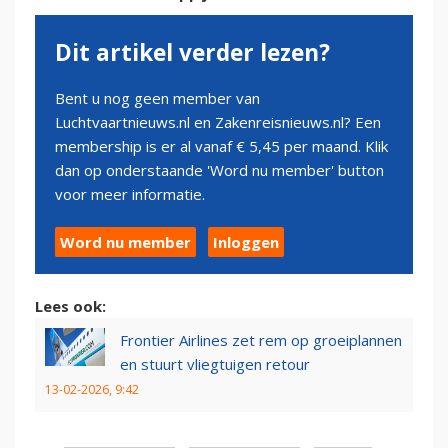
Dit artikel verder lezen?
Bent u nog geen member van
Luchtvaartnieuws.nl en Zakenreisnieuws.nl? Een
membership is er al vanaf € 5,45 per maand. Klik
dan op onderstaande 'Word nu member' button
voor meer informatie.
Word nu member
Inloggen
Lees ook:
Frontier Airlines zet rem op groeiplannen
en stuurt vliegtuigen retour
13-02-2026, 9:42