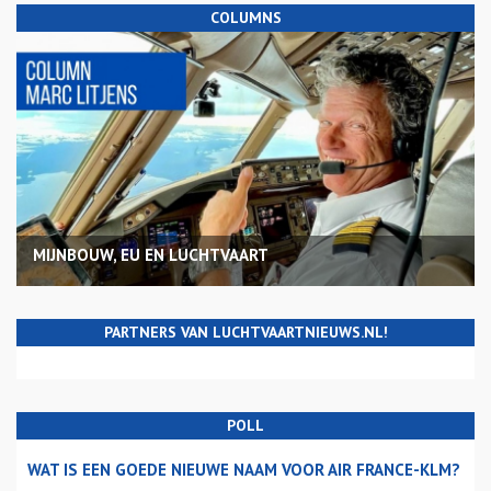
COLUMNS
MIJNBOUW, EU EN LUCHTVAART
PARTNERS VAN LUCHTVAARTNIEUWS.NL!
POLL
WAT IS EEN GOEDE NIEUWE NAAM VOOR AIR FRANCE-KLM?