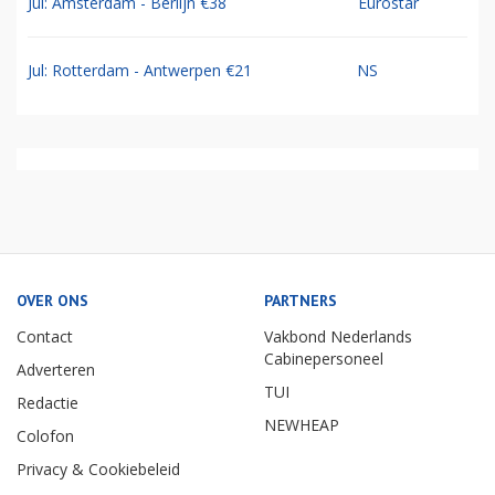
Jul: Amsterdam - Berlijn €38
Eurostar
Jul: Rotterdam - Antwerpen €21
NS
OVER ONS
PARTNERS
Contact
Vakbond Nederlands
Cabinepersoneel
Adverteren
TUI
Redactie
NEWHEAP
Colofon
Privacy & Cookiebeleid