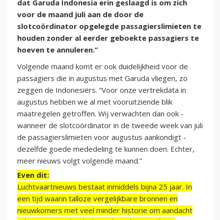
dat Garuda Indonesia erin geslaagd is om zich
voor de maand juli aan de door de
slotcoördinator opgelegde passagierslimieten te
houden zonder al eerder geboekte passagiers te
hoeven te annuleren.”
Volgende maand komt er ook duidelijkheid voor de
passagiers die in augustus met Garuda vliegen, zo
zeggen de Indonesiërs. “Voor onze vertrekdata in
augustus hebben we al met vooruitziende blik
maatregelen getroffen. Wij verwachten dan ook -
wanneer de slotcoördinator in de tweede week van juli
de passagierslimieten voor augustus aankondigt -
dezelfde goede mededeling te kunnen doen. Echter,
meer nieuws volgt volgende maand.”
Even dit:
Luchtvaartnieuws bestaat inmiddels bijna 25 jaar. In
een tijd waarin talloze vergelijkbare bronnen en
nieuwkomers met veel minder historie om aandacht