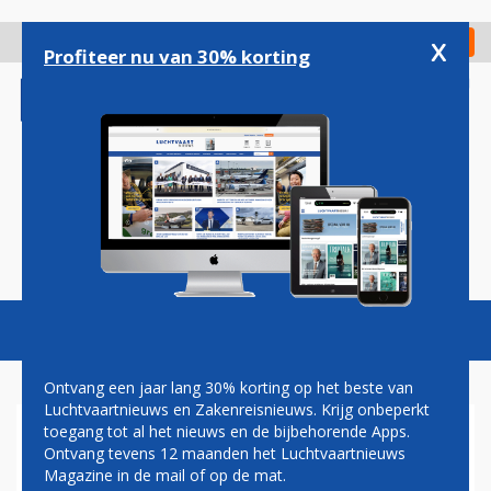
Overslaan
en
x
Digitaal Magazine
Registreer
Check in
naar
Profiteer nu van 30% korting
de
inhoud
gaan
Magazine
Podcasts
Vacatures
Toggl
naviga
Ontvang een jaar lang 30% korting op het beste van
Luchtvaartnieuws en Zakenreisnieuws. Krijg onbeperkt
toegang tot al het nieuws en de bijbehorende Apps.
GARUDA: GEEN GEDWONGEN
Ontvang tevens 12 maanden het Luchtvaartnieuws
ANNULERINGEN VANAF
Magazine in de mail of op de mat.