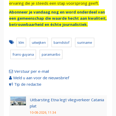
ervaring die je steeds een stap voorsprong geeft.
Abonneer je vandaag nog en word onderdeel van
een gemeenschap die waarde hecht aan kwaliteit,
betrouwbaarheid en échte journalistiek.
klm
uitwijken
barndstof
suriname
frans-guyana
paramaribo
Verstuur per e-mail
Meld u aan voor de nieuwsbrief
Tip de redactie
Uitbarsting Etna legt vliegverkeer Catania
plat
10-08-2026, 11:34