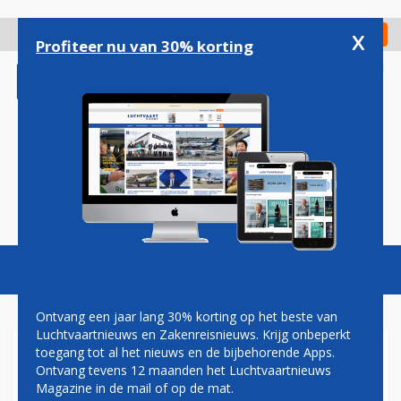
Overslaan
en
x
Digitaal Magazine
Registreer
Check in
naar
Profiteer nu van 30% korting
de
inhoud
gaan
Magazine
Podcasts
Vacatures
Toggl
naviga
Ontvang een jaar lang 30% korting op het beste van
Luchtvaartnieuws en Zakenreisnieuws. Krijg onbeperkt
toegang tot al het nieuws en de bijbehorende Apps.
GESCHIL MET
Ontvang tevens 12 maanden het Luchtvaartnieuws
BRANDSTOFLEVERANCIER
Magazine in de mail of op de mat.