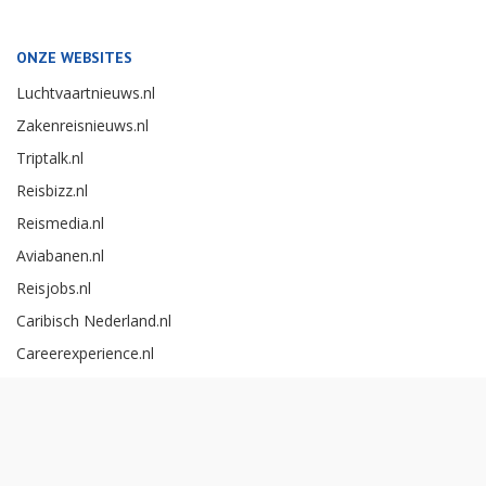
ONZE WEBSITES
Luchtvaartnieuws.nl
Zakenreisnieuws.nl
Triptalk.nl
Reisbizz.nl
Reismedia.nl
Aviabanen.nl
Reisjobs.nl
Caribisch Nederland.nl
Careerexperience.nl
Zakenreisawards.nl