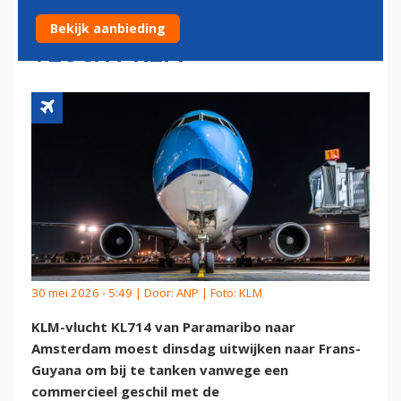
REDEN VOOR UITWIJKEN
Bekijk aanbieding
VLUCHT KLM
30 mei 2026 - 5:49 | Door:
ANP
| Foto: KLM
KLM-vlucht KL714 van Paramaribo naar
Amsterdam moest dinsdag uitwijken naar Frans-
Guyana om bij te tanken vanwege een
commercieel geschil met de