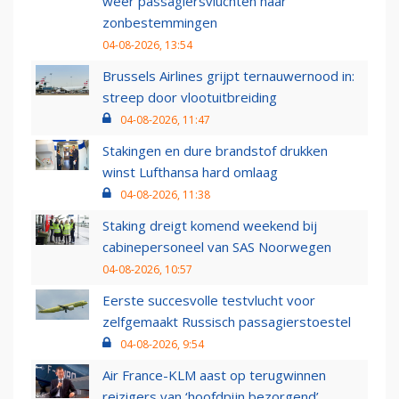
weer passagiersvluchten naar
zonbestemmingen
04-08-2026, 13:54
Brussels Airlines grijpt ternauwernood in:
streep door vlootuitbreiding
04-08-2026, 11:47
Stakingen en dure brandstof drukken
winst Lufthansa hard omlaag
04-08-2026, 11:38
Staking dreigt komend weekend bij
cabinepersoneel van SAS Noorwegen
04-08-2026, 10:57
Eerste succesvolle testvlucht voor
zelfgemaakt Russisch passagierstoestel
04-08-2026, 9:54
Air France-KLM aast op terugwinnen
reizigers van ‘hoofdpijn bezorgend’