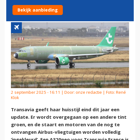
NIEUWE BESCHILDERING
Bekijk aanbieding
2 september 2025 - 16:11 | Door:
onze redactie
| Foto: René
Klok
Transavia geeft haar huisstijl eind dit jaar een
update. Er wordt overgegaan op een andere tint
groen, en de staart en motoren van de nog te
ontvangen Airbus-vliegtuigen worden volledig
‘ingekleurd’. Een A320neo voor Transavia France is