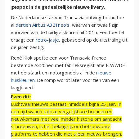
gespot in de gedeeltelijke nieuwe livery.
De Nederlandse tak van Transavia ontving tot nu toe
al
dertien Airbus A321neo’s
, waarvan er twaalf zijn
voorzien van de huidige kleuren uit 2015. Eén toestel
draagt een
retro-jasje
, gebaseerd op de uitstraling uit
de jaren zestig.
René Klok spotte een voor Transavia France
bestemde A320neo met fabrieksregistratie F-WWDF
met de staart en motorgondels al in de
nieuwe
huiskleuren
. De romp wordt later voorzien van een
laagje verf.
Even dit:
Luchtvaartnieuws bestaat inmiddels bijna 25 jaar. In
een tijd waarin talloze vergelijkbare bronnen en
nieuwkomers met veel minder historie om aandacht
schreeuwen, is het belangrijk om betrouwbare
platforms te hebben die niet alleen nieuws brengen,