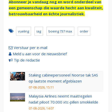
Abonneer je vandaag nog en word onderdeel van
een gemeenschap die waarde hecht aan kwaliteit,
betrouwbaarheid en échte journalistiek.
vueling
iag
boeing 737 max
order
Verstuur per e-mail
Meld u aan voor de nieuwsbrief
Tip de redactie
Staking cabinepersoneel Noorse tak SAS
op laatste moment afgeblazen
07-08-2026, 15:11
Malaysia Airlines neemt maatregelen
nadat piloot 70.000 xtc-pillen smokkelde
07-08-2026, 14:07