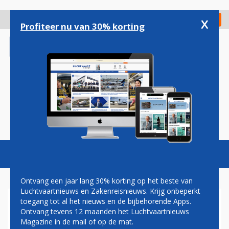
Overslaan
en
x
Digitaal Magazine
Registreer
Check in
naar
Profiteer nu van 30% korting
de
inhoud
gaan
Magazine
Podcasts
Vacatures
Toggl
naviga
Ontvang een jaar lang 30% korting op het beste van
Luchtvaartnieuws en Zakenreisnieuws. Krijg onbeperkt
toegang tot al het nieuws en de bijbehorende Apps.
IAG BESTELT EXTRA BOEING
Ontvang tevens 12 maanden het Luchtvaartnieuws
737 MAX-VLIEGTUIGEN VOOR
Magazine in de mail of op de mat.