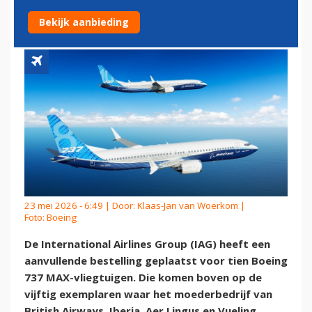
DOCHTER VUELING
Bekijk aanbieding
23 mei 2026 - 6:49 | Door:
Klaas-Jan van Woerkom
|
Foto: Boeing
De International Airlines Group (IAG) heeft een
aanvullende bestelling geplaatst voor tien Boeing
737 MAX-vliegtuigen. Die komen boven op de
vijftig exemplaren waar het moederbedrijf van
British Airways, Iberia, Aer Lingus en Vueling