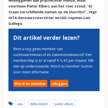
leidinggeven aan prijsvechter IndiGo, waar
voorheen Pieter Elbers aan het roer stond. “Er
staan verschillende namen op de shortlist”, zegt
IATA-bestuursvoorzitter en IAG-topman Luis
Gallego.
Dit artikel verder lezen?
Bent u nog geen member van
Luchtvaartnieuws.nl en Zakenreisnieuws.nl? Een
membership is er al vanaf € 5,45 per maand. Klik
dan op onderstaande 'Word nu member' button
voor meer informatie.
Word nu member
Inloggen
iata
Willie Walsh
pieter elbers