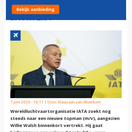
ENKELE NAMEN OP DE
Bekijk aanbieding
SHORTLIST'
7 juni 2026 - 16:11 | Door:
Klaas-Jan van Woerkom
Wereldluchtvaartorganisatie IATA zoekt nog
steeds naar een nieuwe topman (m/v), aangezien
Willie Walsh binnenkort vertrekt. Hij gaat