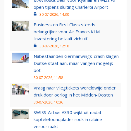
MAA houdt deur voor Ryanair en Wizz Air
open tijdens sluiting Charleroi Airport
30-07-2026, 14:30
Business en First Class steeds
belangrijker voor Air France-KLM:
‘investering betaalt zich uit’
30-07-2026, 12:10
Nabestaanden Germanwings-crash klagen
Duitse staat aan, maar vangen mogelijk
bot
30-07-2026, 11:58
Vraag naar vliegtickets wereldwijd onder
druk door oorlog in het Midden-Oosten
30-07-2026, 10:36
SWISS-Airbus A330 wijkt uit nadat
koptelefoonoplader rook in cabine
veroorzaakt