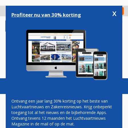
Overslaan
en
x
Digitaal Magazine
Registreer
Check in
naar
Profiteer nu van 30% korting
de
inhoud
gaan
Magazine
Podcasts
Vacatures
Toggl
naviga
Ontvang een jaar lang 30% korting op het beste van
Luchtvaartnieuws en Zakenreisnieuws. Krijg onbeperkt
toegang tot al het nieuws en de bijbehorende Apps.
IATA ZOEKT NOG NAAR
Ontvang tevens 12 maanden het Luchtvaartnieuws
NIEUWE TOPMAN: 'ER STAAN
Magazine in de mail of op de mat.