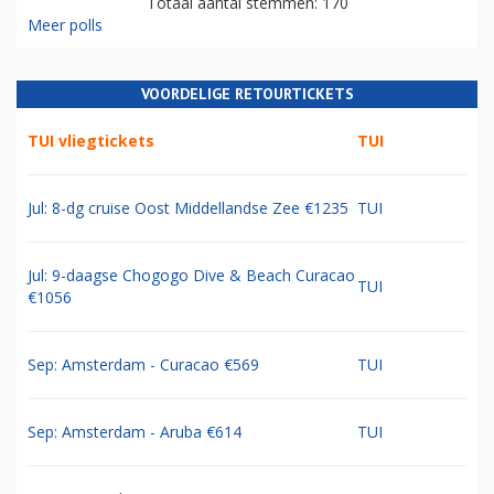
Totaal aantal stemmen: 170
Meer polls
VOORDELIGE RETOURTICKETS
TUI vliegtickets
TUI
Jul: 8-dg cruise Oost Middellandse Zee €1235
TUI
Jul: 9-daagse Chogogo Dive & Beach Curacao
TUI
€1056
Sep: Amsterdam - Curacao €569
TUI
Sep: Amsterdam - Aruba €614
TUI