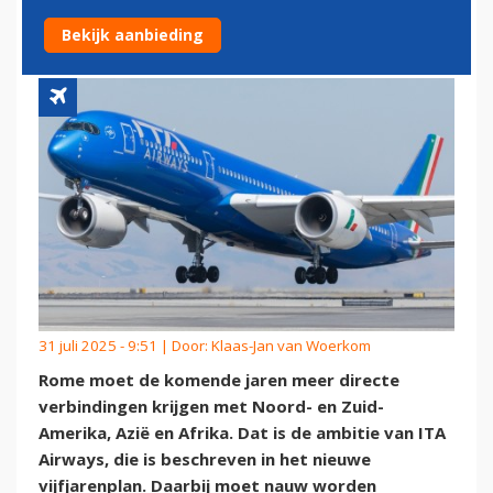
NIEUW VIJFJARENPLAN
Bekijk aanbieding
31 juli 2025 - 9:51 | Door:
Klaas-Jan van Woerkom
Rome moet de komende jaren meer directe
verbindingen krijgen met Noord- en Zuid-
Amerika, Azië en Afrika. Dat is de ambitie van ITA
Airways, die is beschreven in het nieuwe
vijfjarenplan. Daarbij moet nauw worden