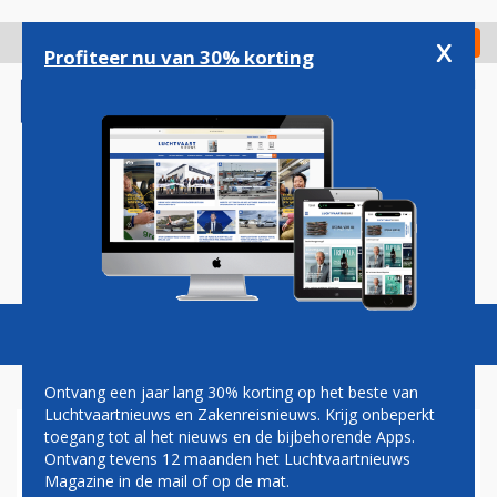
Overslaan
en
x
Digitaal Magazine
Registreer
Check in
naar
Profiteer nu van 30% korting
de
inhoud
gaan
Magazine
Podcasts
Vacatures
Toggl
naviga
Ontvang een jaar lang 30% korting op het beste van
Luchtvaartnieuws en Zakenreisnieuws. Krijg onbeperkt
toegang tot al het nieuws en de bijbehorende Apps.
ITA AIRWAYS LEGT NADRUK
Ontvang tevens 12 maanden het Luchtvaartnieuws
OP VERRE VLUCHTEN IN
Magazine in de mail of op de mat.