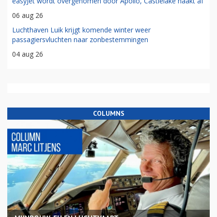
easyJet wordt overgenomen door Apollo, Castlelake haakt af
06 aug 26
Luchthaven Luik krijgt komende winter weer
passagiersvluchten naar zonbestemmingen
04 aug 26
COLUMNS