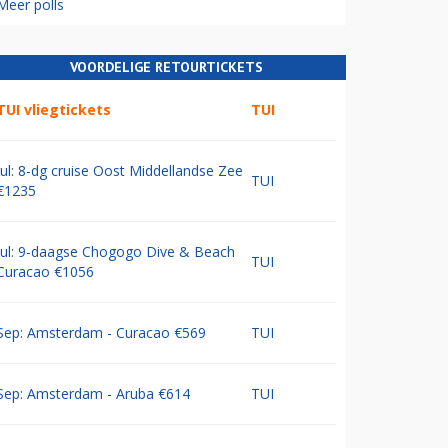
Meer polls
VOORDELIGE RETOURTICKETS
TUI vliegtickets
TUI
Jul: 8-dg cruise Oost Middellandse Zee
TUI
€1235
Jul: 9-daagse Chogogo Dive & Beach
TUI
Curacao €1056
Sep: Amsterdam - Curacao €569
TUI
Sep: Amsterdam - Aruba €614
TUI