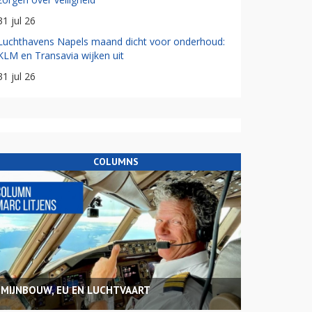
31 jul 26
Luchthavens Napels maand dicht voor onderhoud:
KLM en Transavia wijken uit
31 jul 26
COLUMNS
MIJNBOUW, EU EN LUCHTVAART