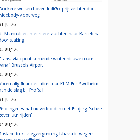
Donkere wolken boven IndiGo: prijsvechter doet
widebody-vloot weg
31 jul 26
KLM annuleert meerdere vluchten naar Barcelona
door staking
05 aug 26
Transavia opent komende winter nieuwe route
vanaf Brussels Airport
05 aug 26
Voormalig financieel directeur KLM Erik Swelheim
aan de slag bij ProRail
31 jul 26
Groningen vanaf nu verbonden met Esbjerg: 'scheelt
zeven uur rijden'
04 aug 26
Rusland trekt vliegvergunning Izhavia in wegens
zorgen over veiligheid