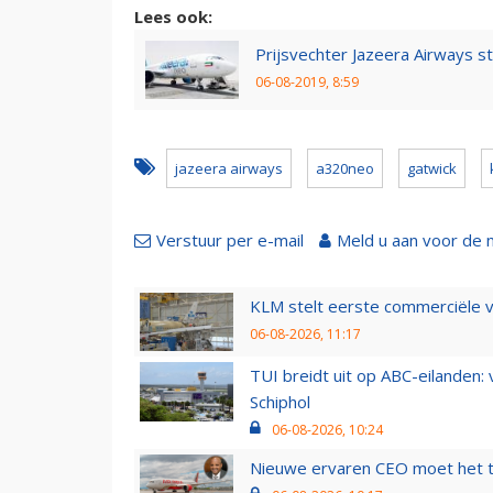
Lees ook:
Prijsvechter Jazeera Airways s
06-08-2019, 8:59
jazeera airways
a320neo
gatwick
Verstuur per e-mail
Meld u aan voor de 
KLM stelt eerste commerciële v
06-08-2026, 11:17
TUI breidt uit op ABC-eilanden:
Schiphol
06-08-2026, 10:24
Nieuwe ervaren CEO moet het ti