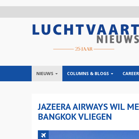
Overslaan
en
naar
de
inhoud
gaan
NIEUWS
COLUMNS & BLOGS
CAREER
JAZEERA AIRWAYS WIL 
BANGKOK VLIEGEN