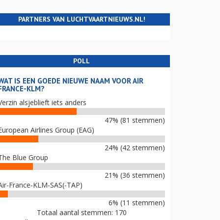
PARTNERS VAN LUCHTVAARTNIEUWS.NL!
POLL
WAT IS EEN GOEDE NIEUWE NAAM VOOR AIR
FRANCE-KLM?
Verzin alsjeblieft iets anders
47% (81 stemmen)
European Airlines Group (EAG)
24% (42 stemmen)
The Blue Group
21% (36 stemmen)
Air-France-KLM-SAS(-TAP)
6% (11 stemmen)
Totaal aantal stemmen: 170