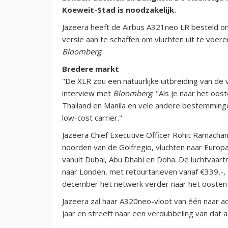
Koeweit-Stad is noodzakelijk.
Jazeera heeft de Airbus A321neo LR besteld om
versie aan te schaffen om vluchten uit te vo
Bloomberg
.
Bredere markt
"De XLR zou een natuurlijke uitbreiding van de 
interview met
Bloomberg
. "Als je naar het oos
Thailand en Manila en vele andere bestemming
low-cost carrier."
Jazeera Chief Executive Officer Rohit Ramachan
noorden van de Golfregio, vluchten naar Europ
vanuit Dubai, Abu Dhabi en Doha. De luchtvaar
naar Londen, met retourtarieven vanaf €339,-, 
december het netwerk verder naar het oosten
Jazeera zal haar A320neo-vloot van één naar ac
jaar en streeft naar een verdubbeling van dat 