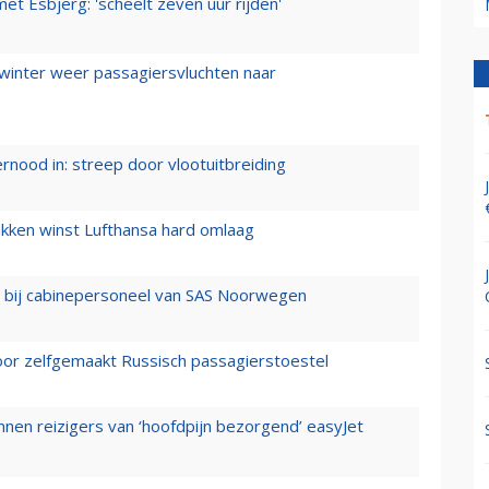
t Esbjerg: 'scheelt zeven uur rijden'
 winter weer passagiersvluchten naar
ernood in: streep door vlootuitbreiding
ukken winst Lufthansa hard omlaag
 bij cabinepersoneel van SAS Noorwegen
voor zelfgemaakt Russisch passagierstoestel
nen reizigers van ‘hoofdpijn bezorgend’ easyJet