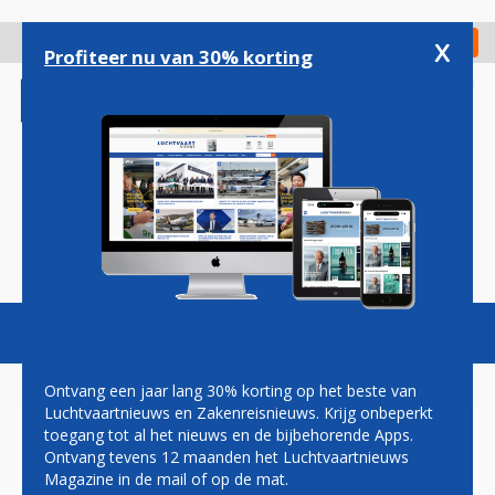
Overslaan
en
x
Digitaal Magazine
Registreer
Check in
naar
Profiteer nu van 30% korting
de
inhoud
gaan
Magazine
Podcasts
Vacatures
Toggl
naviga
Ontvang een jaar lang 30% korting op het beste van
Luchtvaartnieuws en Zakenreisnieuws. Krijg onbeperkt
toegang tot al het nieuws en de bijbehorende Apps.
KLM 50 JAAR OP DE ROUTE
Ontvang tevens 12 maanden het Luchtvaartnieuws
TUSSEN SCHIPHOL EN LEEDS
Magazine in de mail of op de mat.