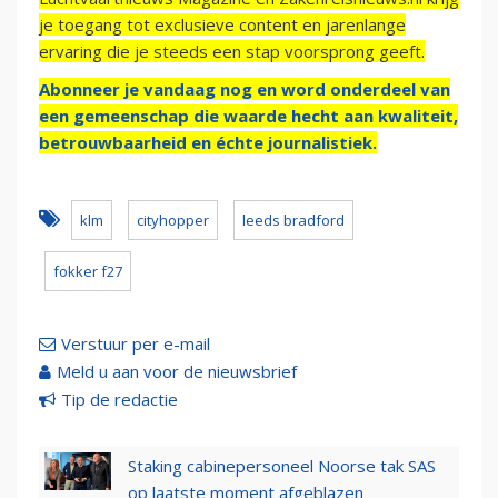
je toegang tot exclusieve content en jarenlange
ervaring die je steeds een stap voorsprong geeft.
Abonneer je vandaag nog en word onderdeel van
een gemeenschap die waarde hecht aan kwaliteit,
betrouwbaarheid en échte journalistiek.
klm
cityhopper
leeds bradford
fokker f27
Verstuur per e-mail
Meld u aan voor de nieuwsbrief
Tip de redactie
Staking cabinepersoneel Noorse tak SAS
op laatste moment afgeblazen