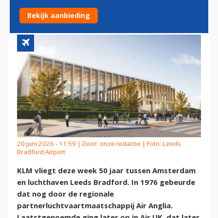
BRADFORD
Bekijk aanbieding
20 juni 2026 - 11:59 | Door:
onze redactie
| Foto: Leeds
Bradford Airport
KLM vliegt deze week 50 jaar tussen Amsterdam
en luchthaven Leeds Bradford. In 1976 gebeurde
dat nog door de regionale
partnerluchtvaartmaatschappij Air Anglia.
Laatstgenoemde ging later op in Air UK, dat later