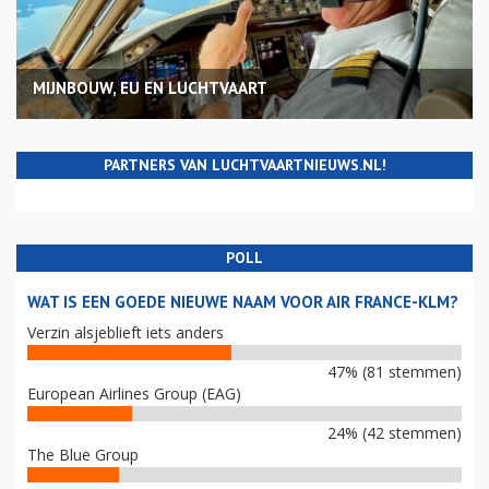
MIJNBOUW, EU EN LUCHTVAART
PARTNERS VAN LUCHTVAARTNIEUWS.NL!
POLL
WAT IS EEN GOEDE NIEUWE NAAM VOOR AIR FRANCE-KLM?
Verzin alsjeblieft iets anders
47% (81 stemmen)
European Airlines Group (EAG)
24% (42 stemmen)
The Blue Group