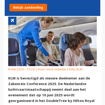
CONFERENCE 2025
Bekijk aanbieding
8 mei 2025 - 15:26 | Door:
onze redactie
| Foto: KLM
KLM is bevestigd als nieuwe deelnemer aan de
Zakenreis Conference 2025. De Nederlandse
luchtvaartmaatschappij neemt deel aan het
evenement dat op 10 juni 2025 wordt
georganiseerd in het DoubleTree by Hilton Royal