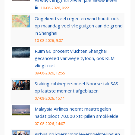
Airways krijgt na zeven jaar nieuw leven
10-08-2026, 9:22
Ongekend veel regen en wind houdt ook
op maandag veel vliegtuigen aan de grond
in Shanghai
10-08-2026, 9:07
Ruim 80 procent vluchten Shanghai
gecancelled vanwege tyfoon, ook KLM
vliegt niet
09-08-2026, 12:55
Staking cabinepersoneel Noorse tak SAS
op laatste moment afgeblazen
07-08-2026, 15:11
Malaysia Airlines neemt maatregelen
nadat piloot 70.000 xtc-pillen smokkelde
07-08-2026, 14:07
Airbus op koers voor leverdoelstelling en