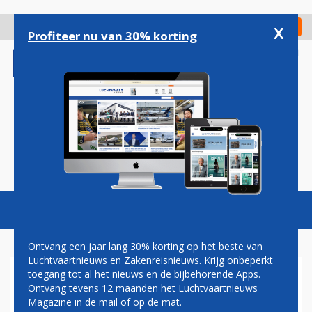
Overslaan
en
x
Digitaal Magazine
Registreer
Check in
naar
Profiteer nu van 30% korting
de
inhoud
gaan
Magazine
Podcasts
Vacatures
Toggl
naviga
Ontvang een jaar lang 30% korting op het beste van
Luchtvaartnieuws en Zakenreisnieuws. Krijg onbeperkt
toegang tot al het nieuws en de bijbehorende Apps.
KLM BEVESTIGD ALS
Ontvang tevens 12 maanden het Luchtvaartnieuws
DEELNEMER ZAKENREIS
Magazine in de mail of op de mat.