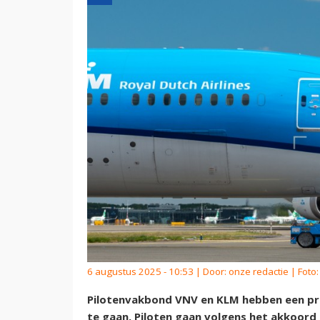
6 augustus 2025 - 10:53 | Door:
onze redactie
| Foto
Pilotenvakbond VNV en KLM hebben een pri
te gaan. Piloten gaan volgens het akkoord