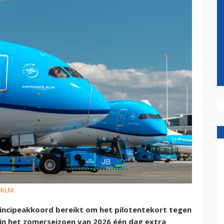
: KLM
ncipeakkoord bereikt om het pilotentekort tegen
 in het zomerseizoen van 2026 één dag extra