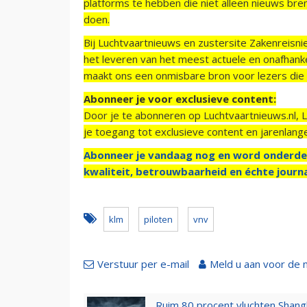
platforms te hebben die niet alleen nieuws bre
doen.
Bij Luchtvaartnieuws en zustersite Zakenreisn
het leveren van het meest actuele en onafhankel
maakt ons een onmisbare bron voor lezers die g
Abonneer je voor exclusieve content:
Door je te abonneren op Luchtvaartnieuws.nl, 
je toegang tot exclusieve content en jarenlang
Abonneer je vandaag nog en word onderde
kwaliteit, betrouwbaarheid en échte journa
klm
piloten
vnv
Verstuur per e-mail
Meld u aan voor de 
Ruim 80 procent vluchten Shang