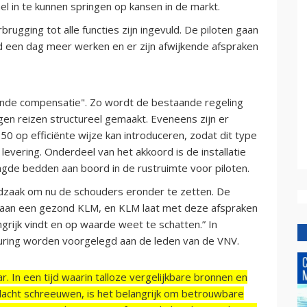
nel in te kunnen springen op kansen in de markt.
brugging tot alle functies zijn ingevuld. De piloten gaan
 een dag meer werken en er zijn afwijkende afspraken
ssende compensatie". Zo wordt de bestaande regeling
en reizen structureel gemaakt. Eveneens zijn er
op efficiënte wijze kan introduceren, zodat dit type
evering. Onderdeel van het akkoord is de installatie
ngde bedden aan boord in de rustruimte voor piloten.
dzaak om nu de schouders eronder te zetten. De
ij aan een gezond KLM, en KLM laat met deze afspraken
ngrijk vindt en op waarde weet te schatten.” In
uring worden voorgelegd aan de leden van de VNV.
r. In een tijd waarin talloze vergelijkbare bronnen en
acht schreeuwen, is het belangrijk om betrouwbare