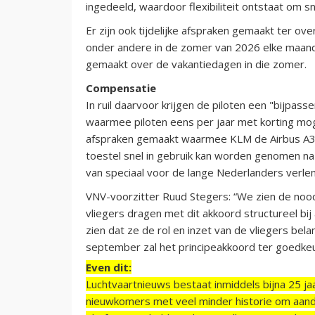
ingedeeld, waardoor flexibiliteit ontstaat om s
Er zijn ook tijdelijke afspraken gemaakt ter over
onder andere in de zomer van 2026 elke maand
gemaakt over de vakantiedagen in die zomer.
Compensatie
In ruil daarvoor krijgen de piloten een "bijpa
waarmee piloten eens per jaar met korting mog
afspraken gemaakt waarmee KLM de Airbus A350 
toestel snel in gebruik kan worden genomen na l
van speciaal voor de lange Nederlanders verle
VNV-voorzitter Ruud Stegers: “We zien de noo
vliegers dragen met dit akkoord structureel b
zien dat ze de rol en inzet van de vliegers bela
september zal het principeakkoord ter goedke
Even dit:
Luchtvaartnieuws bestaat inmiddels bijna 25 jaa
nieuwkomers met veel minder historie om aand