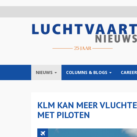
Overslaan
en
naar
de
inhoud
gaan
NIEUWS
COLUMNS & BLOGS
CAREER
KLM KAN MEER VLUCHTE
MET PILOTEN