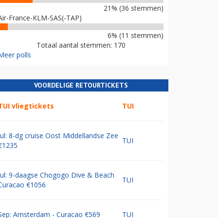
21% (36 stemmen)
Air-France-KLM-SAS(-TAP)
6% (11 stemmen)
Totaal aantal stemmen: 170
Meer polls
VOORDELIGE RETOURTICKETS
TUI vliegtickets
TUI
Jul: 8-dg cruise Oost Middellandse Zee
TUI
€1235
Jul: 9-daagse Chogogo Dive & Beach
TUI
Curacao €1056
Sep: Amsterdam - Curacao €569
TUI