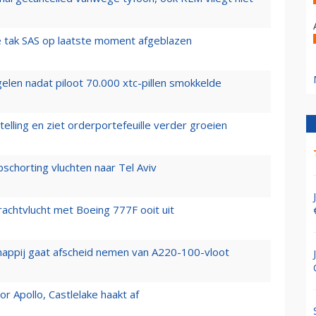
 tak SAS op laatste moment afgeblazen
elen nadat piloot 70.000 xtc-pillen smokkelde
elling en ziet orderportefeuille verder groeien
chorting vluchten naar Tel Aviv
vrachtvlucht met Boeing 777F ooit uit
happij gaat afscheid nemen van A220-100-vloot
 Apollo, Castlelake haakt af