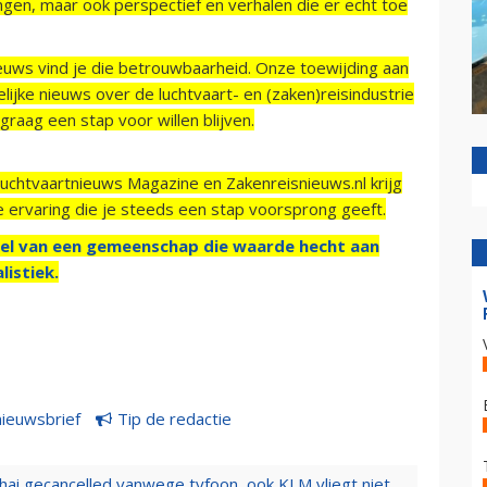
ngen, maar ook perspectief en verhalen die er echt toe
ieuws vind je die betrouwbaarheid. Onze toewijding aan
ijke nieuws over de luchtvaart- en (zaken)reisindustrie
raag een stap voor willen blijven.
Luchtvaartnieuws Magazine en Zakenreisnieuws.nl krijg
e ervaring die je steeds een stap voorsprong geeft.
el van een gemeenschap die waarde hecht aan
listiek.
nieuwsbrief
Tip de redactie
hai gecancelled vanwege tyfoon, ook KLM vliegt niet