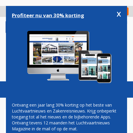
Overslaan
en
x
Digitaal Magazine
Registreer
Check in
naar
Profiteer nu van 30% korting
de
inhoud
gaan
Magazine
Podcasts
Vacatures
Toggl
naviga
Ontvang een jaar lang 30% korting op het beste van
Luchtvaartnieuws en Zakenreisnieuws. Krijg onbeperkt
toegang tot al het nieuws en de bijbehorende Apps.
KLM MAAKT INTERNET AAN
Ontvang tevens 12 maanden het Luchtvaartnieuws
BOORD GRATIS OP
Magazine in de mail of op de mat.