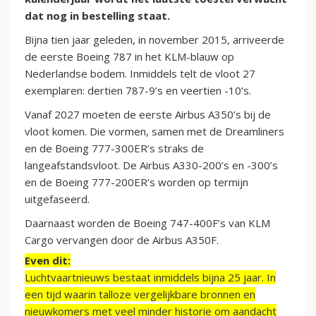
dat nog in bestelling staat.
Bijna tien jaar geleden, in november 2015, arriveerde
de eerste Boeing 787 in het KLM-blauw op
Nederlandse bodem. Inmiddels telt de vloot 27
exemplaren: dertien 787-9’s en veertien -10’s.
Vanaf 2027 moeten de eerste Airbus A350’s bij de
vloot komen. Die vormen, samen met de Dreamliners
en de Boeing 777-300ER’s straks de
langeafstandsvloot. De Airbus A330-200’s en -300’s
en de Boeing 777-200ER’s worden op termijn
uitgefaseerd.
Daarnaast worden de Boeing 747-400F’s van KLM
Cargo vervangen door de Airbus A350F.
Even dit:
Luchtvaartnieuws bestaat inmiddels bijna 25 jaar. In
een tijd waarin talloze vergelijkbare bronnen en
nieuwkomers met veel minder historie om aandacht