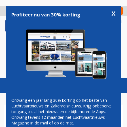
Overslaan
en
x
Digitaal Magazine
Registreer
Check in
naar
Profiteer nu van 30% korting
de
inhoud
gaan
Magazine
Podcasts
Vacatures
Toggl
naviga
Ontvang een jaar lang 30% korting op het beste van
Luchtvaartnieuws en Zakenreisnieuws. Krijg onbeperkt
toegang tot al het nieuws en de bijbehorende Apps.
KLM ONTVANGT
Ontvang tevens 12 maanden het Luchtvaartnieuws
VOORLAATSTE BOEING 787
Magazine in de mail of op de mat.