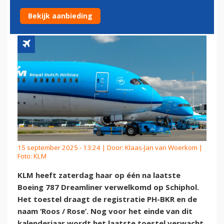
DREAMLINER
Bekijk aanbieding
15 september 2025 - 13:24 | Door:
Klaas-Jan van Woerkom
|
Foto: KLM
KLM heeft zaterdag haar op één na laatste
Boeing 787 Dreamliner verwelkomd op Schiphol.
Het toestel draagt de registratie PH-BKR en de
naam ‘Roos / Rose’. Nog voor het einde van dit
kalenderjaar wordt het laatste toestel verwacht