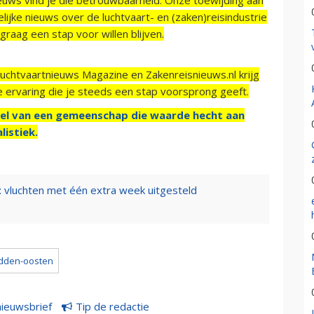
ijke nieuws over de luchtvaart- en (zaken)reisindustrie
raag een stap voor willen blijven.
Luchtvaartnieuws Magazine en Zakenreisnieuws.nl krijg
e ervaring die je steeds een stap voorsprong geeft.
el van een gemeenschap die waarde hecht aan
listiek.
: vluchten met één extra week uitgesteld
dden-oosten
nieuwsbrief
Tip de redactie