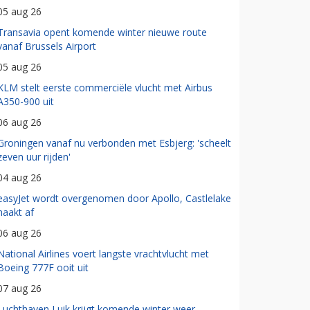
05 aug 26
Transavia opent komende winter nieuwe route
vanaf Brussels Airport
05 aug 26
KLM stelt eerste commerciële vlucht met Airbus
A350-900 uit
06 aug 26
Groningen vanaf nu verbonden met Esbjerg: 'scheelt
zeven uur rijden'
04 aug 26
easyJet wordt overgenomen door Apollo, Castlelake
haakt af
06 aug 26
National Airlines voert langste vrachtvlucht met
Boeing 777F ooit uit
07 aug 26
Luchthaven Luik krijgt komende winter weer