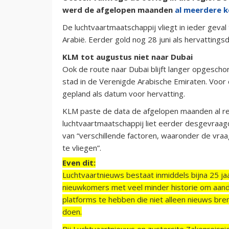
werd de afgelopen maanden
al meerdere k
De luchtvaartmaatschappij vliegt in ieder geval
Arabië. Eerder gold nog 28 juni als hervattings
KLM tot augustus niet naar Dubai
Ook de route naar Dubai blijft langer opgescho
stad in de Verenigde Arabische Emiraten. Voo
gepland als datum voor hervatting.
KLM paste de data de afgelopen maanden al r
luchtvaartmaatschappij liet eerder desgevraa
van “verschillende factoren, waaronder de vra
te vliegen”.
Even dit:
Luchtvaartnieuws bestaat inmiddels bijna 25 jaa
nieuwkomers met veel minder historie om aand
platforms te hebben die niet alleen nieuws bre
doen.
Bij Luchtvaartnieuws en zustersite Zakenreisn