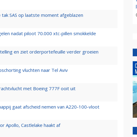
 tak SAS op laatste moment afgeblazen
elen nadat piloot 70.000 xtc-pillen smokkelde
elling en ziet orderportefeuille verder groeien
chorting vluchten naar Tel Aviv
vrachtvlucht met Boeing 777F ooit uit
happij gaat afscheid nemen van A220-100-vloot
 Apollo, Castlelake haakt af