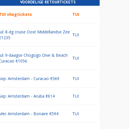
VOORDELIGE RETOURTICKETS
TUI vliegtickets
TUI
Jul: 8-dg cruise Oost Middellandse Zee
TUI
€1235
Jul: 9-daagse Chogogo Dive & Beach
TUI
Curacao €1056
Sep: Amsterdam - Curacao €569
TUI
Sep: Amsterdam - Aruba €614
TUI
Mei: Amsterdam - Bonaire €594
TUI