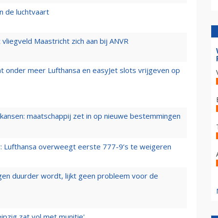
n de luchtvaart
t vliegveld Maastricht zich aan bij ANVR
t onder meer Lufthansa en easyJet slots vrijgeven op
ansen: maatschappij zet in op nieuwe bestemmingen
er: Lufthansa overweegt eerste 777-9’s te weigeren
iegen duurder wordt, lijkt geen probleem voor de
ipzig zat vol met munitie'