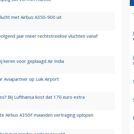
lucht met Airbus A350-900 uit
 volgend jaar meer rechtstreekse vluchten vanaf
j keren voor geplaagd Air India
r Aviapartner op Luik Airport
ss? Bij Lufthansa kost dat 170 euro extra
rste Airbus A350F maanden vertraging oplopen
wartaal met minder oorlogsgeweld