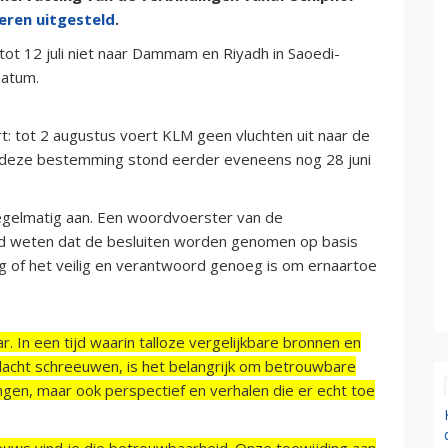
eren uitgesteld
.
 tot 12 juli niet naar Dammam en Riyadh in Saoedi-
datum.
rt: tot 2 augustus voert KLM geen vluchten uit naar de
r deze bestemming stond eerder eveneens nog 28 juni
egelmatig aan. Een woordvoerster van de
gd weten dat de besluiten worden genomen op basis
ag of het veilig en verantwoord genoeg is om ernaartoe
r. In een tijd waarin talloze vergelijkbare bronnen en
acht schreeuwen, is het belangrijk om betrouwbare
ngen, maar ook perspectief en verhalen die er echt toe
ieuws vind je die betrouwbaarheid. Onze toewijding aan