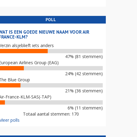
POLL
WAT IS EEN GOEDE NIEUWE NAAM VOOR AIR
FRANCE-KLM?
Verzin alsjeblieft iets anders
47% (81 stemmen)
European Airlines Group (EAG)
24% (42 stemmen)
The Blue Group
21% (36 stemmen)
Air-France-KLM-SAS(-TAP)
6% (11 stemmen)
Totaal aantal stemmen: 170
Meer polls