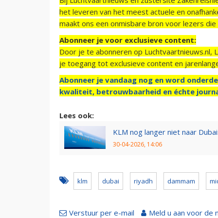
het leveren van het meest actuele en onafhankel
maakt ons een onmisbare bron voor lezers die g
Abonneer je voor exclusieve content:
Door je te abonneren op Luchtvaartnieuws.nl, 
je toegang tot exclusieve content en jarenlang
Abonneer je vandaag nog en word onderde
kwaliteit, betrouwbaarheid en échte journa
Lees ook:
KLM nog langer niet naar Dubai
30-04-2026, 14:06
klm
dubai
riyadh
dammam
mi
Verstuur per e-mail
Meld u aan voor de 