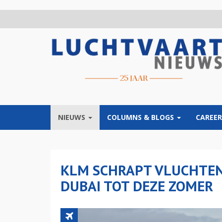
Overslaan
en
naar
de
inhoud
gaan
NIEUWS
COLUMNS & BLOGS
CAREER
KLM SCHRAPT VLUCHTEN
DUBAI TOT DEZE ZOMER