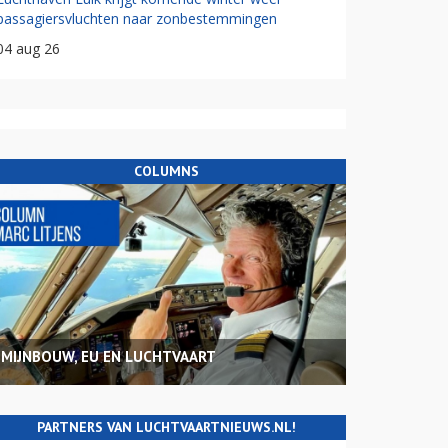
passagiersvluchten naar zonbestemmingen
04 aug 26
COLUMNS
MIJNBOUW, EU EN LUCHTVAART
PARTNERS VAN LUCHTVAARTNIEUWS.NL!