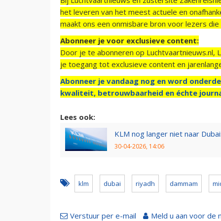
het leveren van het meest actuele en onafhankel
maakt ons een onmisbare bron voor lezers die g
Abonneer je voor exclusieve content:
Door je te abonneren op Luchtvaartnieuws.nl, 
je toegang tot exclusieve content en jarenlang
Abonneer je vandaag nog en word onderde
kwaliteit, betrouwbaarheid en échte journa
Lees ook:
KLM nog langer niet naar Dubai
30-04-2026, 14:06
klm
dubai
riyadh
dammam
mi
Verstuur per e-mail
Meld u aan voor de 