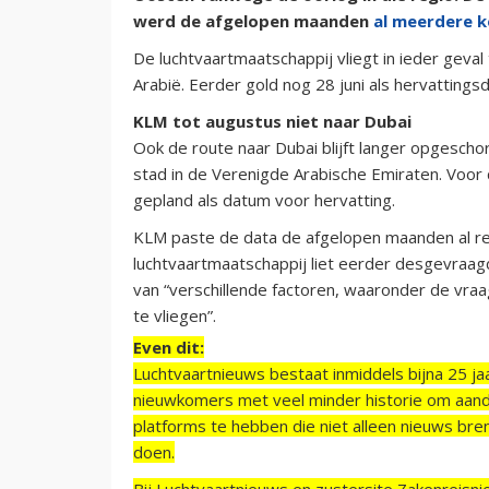
werd de afgelopen maanden
al meerdere k
De luchtvaartmaatschappij vliegt in ieder geval
Arabië. Eerder gold nog 28 juni als hervattings
KLM tot augustus niet naar Dubai
Ook de route naar Dubai blijft langer opgescho
stad in de Verenigde Arabische Emiraten. Voo
gepland als datum voor hervatting.
KLM paste de data de afgelopen maanden al r
luchtvaartmaatschappij liet eerder desgevraa
van “verschillende factoren, waaronder de vra
te vliegen”.
Even dit:
Luchtvaartnieuws bestaat inmiddels bijna 25 jaa
nieuwkomers met veel minder historie om aand
platforms te hebben die niet alleen nieuws bre
doen.
Bij Luchtvaartnieuws en zustersite Zakenreisn