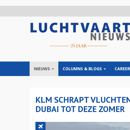
Overslaan
en
naar
de
inhoud
gaan
NIEUWS
COLUMNS & BLOGS
CAREER
KLM SCHRAPT VLUCHTEN
DUBAI TOT DEZE ZOMER