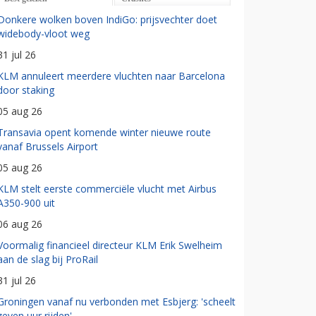
Donkere wolken boven IndiGo: prijsvechter doet
widebody-vloot weg
31 jul 26
KLM annuleert meerdere vluchten naar Barcelona
door staking
05 aug 26
Transavia opent komende winter nieuwe route
vanaf Brussels Airport
05 aug 26
KLM stelt eerste commerciële vlucht met Airbus
A350-900 uit
06 aug 26
Voormalig financieel directeur KLM Erik Swelheim
aan de slag bij ProRail
31 jul 26
Groningen vanaf nu verbonden met Esbjerg: 'scheelt
zeven uur rijden'