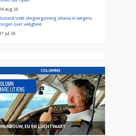
04 aug 26
Rusland trekt vliegvergunning Izhavia in wegens
zorgen over veiligheid
31 jul 26
COLUMNS
MIJNBOUW, EU EN LUCHTVAART