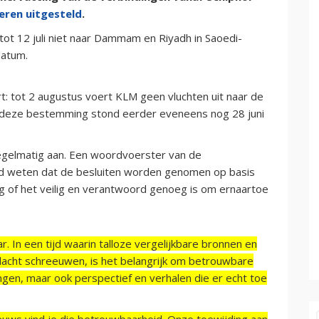
eren uitgesteld
.
 tot 12 juli niet naar Dammam en Riyadh in Saoedi-
datum.
rt: tot 2 augustus voert KLM geen vluchten uit naar de
r deze bestemming stond eerder eveneens nog 28 juni
egelmatig aan. Een woordvoerster van de
gd weten dat de besluiten worden genomen op basis
ag of het veilig en verantwoord genoeg is om ernaartoe
r. In een tijd waarin talloze vergelijkbare bronnen en
acht schreeuwen, is het belangrijk om betrouwbare
ngen, maar ook perspectief en verhalen die er echt toe
ieuws vind je die betrouwbaarheid. Onze toewijding aan