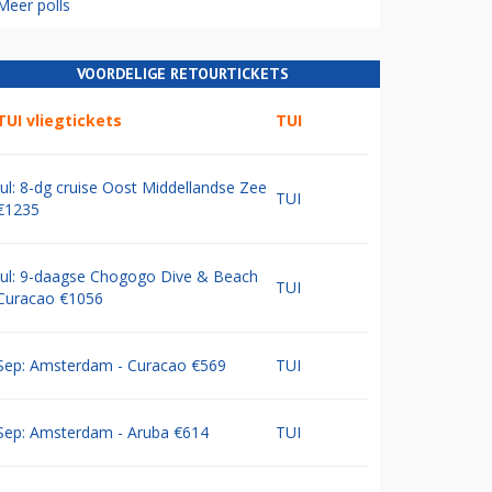
Meer polls
VOORDELIGE RETOURTICKETS
TUI vliegtickets
TUI
Jul: 8-dg cruise Oost Middellandse Zee
TUI
€1235
Jul: 9-daagse Chogogo Dive & Beach
TUI
Curacao €1056
Sep: Amsterdam - Curacao €569
TUI
Sep: Amsterdam - Aruba €614
TUI