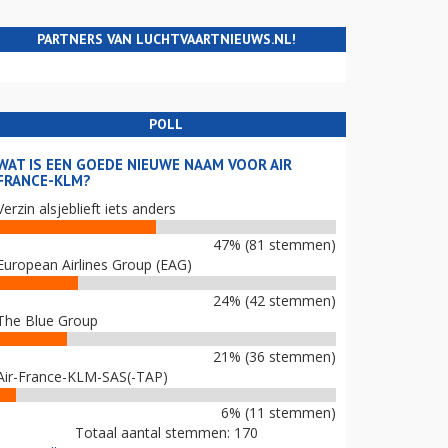
PARTNERS VAN LUCHTVAARTNIEUWS.NL!
POLL
WAT IS EEN GOEDE NIEUWE NAAM VOOR AIR
FRANCE-KLM?
Verzin alsjeblieft iets anders
47% (81 stemmen)
European Airlines Group (EAG)
24% (42 stemmen)
The Blue Group
21% (36 stemmen)
Air-France-KLM-SAS(-TAP)
6% (11 stemmen)
Totaal aantal stemmen: 170