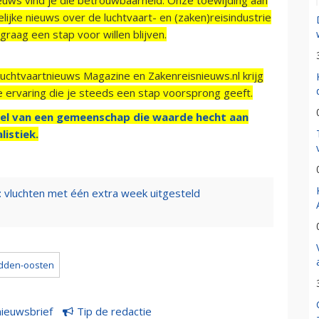
ijke nieuws over de luchtvaart- en (zaken)reisindustrie
raag een stap voor willen blijven.
Luchtvaartnieuws Magazine en Zakenreisnieuws.nl krijg
e ervaring die je steeds een stap voorsprong geeft.
el van een gemeenschap die waarde hecht aan
listiek.
: vluchten met één extra week uitgesteld
dden-oosten
nieuwsbrief
Tip de redactie