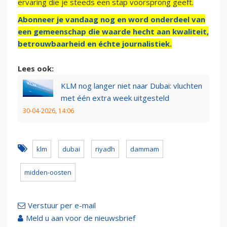
ervaring die je steeds een stap voorsprong geeft.
Abonneer je vandaag nog en word onderdeel van
een gemeenschap die waarde hecht aan kwaliteit,
betrouwbaarheid en échte journalistiek.
Lees ook:
KLM nog langer niet naar Dubai: vluchten
met één extra week uitgesteld
30-04-2026, 14:06
klm
dubai
riyadh
dammam
midden-oosten
Verstuur per e-mail
Meld u aan voor de nieuwsbrief