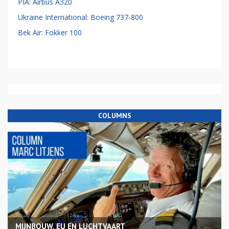
PIA: Airbus A320
Ukraine International: Boeing 737-800
Bek Air: Fokker 100
COLUMNS
MIJNBOUW, EU EN LUCHTVAART