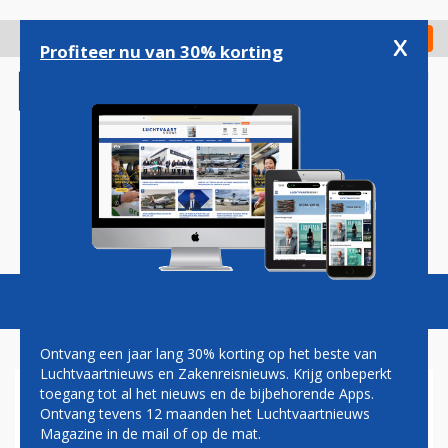
Overslaan
en
x
Digitaal Magazine
Registreer
Check in
naar
Profiteer nu van 30% korting
de
inhoud
gaan
Magazine
Podcasts
Vacatures
Toggl
naviga
Ontvang een jaar lang 30% korting op het beste van
Luchtvaartnieuws en Zakenreisnieuws. Krijg onbeperkt
toegang tot al het nieuws en de bijbehorende Apps.
KLM SCHRAPT VLUCHTEN
Ontvang tevens 12 maanden het Luchtvaartnieuws
NAAR SAOEDI-ARABIË EN
Magazine in de mail of op de mat.