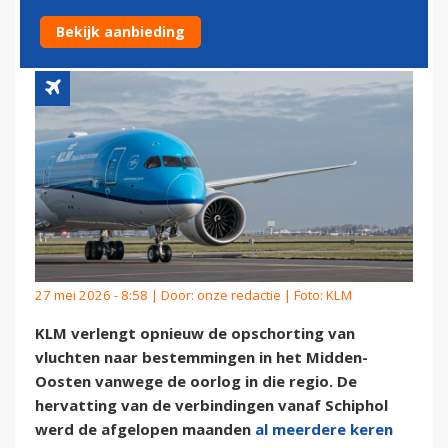
DUBAI TOT DEZE ZOMER
Bekijk aanbieding
27 mei 2026 - 8:58 | Door:
onze redactie
| Foto: KLM
KLM verlengt opnieuw de opschorting van
vluchten naar bestemmingen in het Midden-
Oosten vanwege de oorlog in die regio. De
hervatting van de verbindingen vanaf Schiphol
werd de afgelopen maanden
al meerdere keren