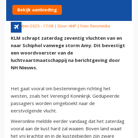
SCHIPHOL VANWEGE STORM
Bekijk aanbieding
3 oktober 2025 - 17:08 | Door:
ANP
| Foto: Reismedia
KLM schrapt zaterdag zeventig vluchten van en
naar Schiphol vanwege storm Amy. Dit bevestigt
een woordvoerster van de
luchtvaartmaatschappij na berichtgeving door
NH Nieuws.
Het gaat vooral om bestemmingen richting het
westen, zoals het Verenigd Koninkrijk. Gedupeerde
passagiers worden omgeboekt naar de
eerstvolgende vlucht.
Weeronline meldde eerder vandaag dat het zaterdag
vooral aan de kust hard zal waaien. Boven land waait
het vrij krachtig en in de kustgebieden zijn zware