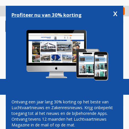
Overslaan
en
x
Digitaal Magazine
Registreer
Check in
naar
Profiteer nu van 30% korting
de
inhoud
gaan
Magazine
Podcasts
Vacatures
Toggl
naviga
Ontvang een jaar lang 30% korting op het beste van
Luchtvaartnieuws en Zakenreisnieuws. Krijg onbeperkt
toegang tot al het nieuws en de bijbehorende Apps.
KLM SCHRAPT ZATERDAG 70
Ontvang tevens 12 maanden het Luchtvaartnieuws
VLUCHTEN VAN EN NAAR
Magazine in de mail of op de mat.