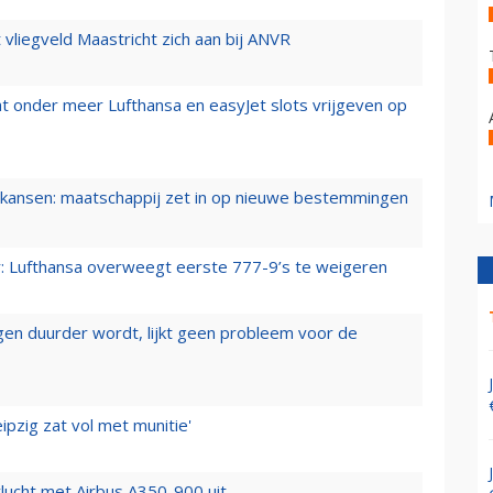
t vliegveld Maastricht zich aan bij ANVR
t onder meer Lufthansa en easyJet slots vrijgeven op
ansen: maatschappij zet in op nieuwe bestemmingen
er: Lufthansa overweegt eerste 777-9’s te weigeren
iegen duurder wordt, lijkt geen probleem voor de
ipzig zat vol met munitie'
lucht met Airbus A350-900 uit