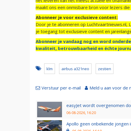
het leveren van het meest actuele en onafhankel
maakt ons een onmisbare bron voor lezers die g
Abonneer je voor exclusieve content:
Door je te abonneren op Luchtvaartnieuws.nl, 
je toegang tot exclusieve content en jarenlang
Abonneer je vandaag nog en word onderde
kwaliteit, betrouwbaarheid en échte journa
klm
airbus a321neo
zestien
Verstuur per e-mail
Meld u aan voor de 
easyJet wordt overgenomen door
06-08-2026, 16:20
Apollo geen onbekende jongen i