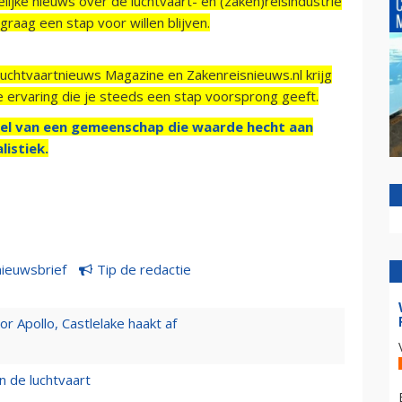
ijke nieuws over de luchtvaart- en (zaken)reisindustrie
raag een stap voor willen blijven.
Luchtvaartnieuws Magazine en Zakenreisnieuws.nl krijg
e ervaring die je steeds een stap voorsprong geeft.
el van een gemeenschap die waarde hecht aan
listiek.
nieuwsbrief
Tip de redactie
 Apollo, Castlelake haakt af
n de luchtvaart