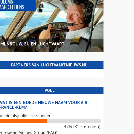
MIJNBOUW, EU EN LUCHTVAART
PARTNERS VAN LUCHTVAARTNIEUWS.NL!
POLL
WAT IS EEN GOEDE NIEUWE NAAM VOOR AIR
FRANCE-KLM?
Verzin alsjeblieft iets anders
47% (81 stemmen)
European Airlines Group (EAG)