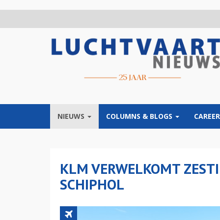
Overslaan
en
naar
de
inhoud
gaan
NIEUWS
COLUMNS & BLOGS
CAREER
KLM VERWELKOMT ZESTI
SCHIPHOL