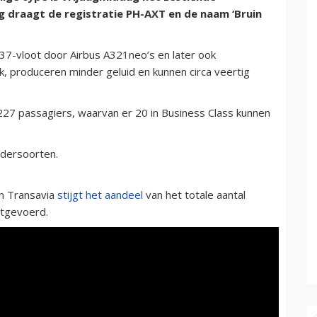
g draagt de registratie PH-AXT en de naam ‘Bruin
737-vloot door Airbus A321neo’s en later ook
ik, produceren minder geluid en kunnen circa veertig
227 passagiers, waarvan er 20 in Business Class kunnen
ndersoorten.
n Transavia
stijgt het aandeel
van het totale aantal
itgevoerd.