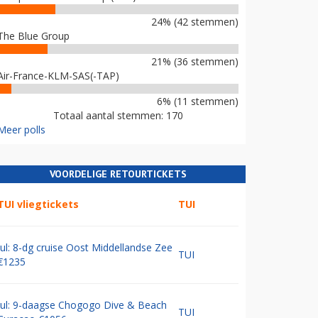
24% (42 stemmen)
The Blue Group
21% (36 stemmen)
Air-France-KLM-SAS(-TAP)
6% (11 stemmen)
Totaal aantal stemmen: 170
Meer polls
VOORDELIGE RETOURTICKETS
TUI vliegtickets
TUI
Jul: 8-dg cruise Oost Middellandse Zee
TUI
€1235
Jul: 9-daagse Chogogo Dive & Beach
TUI