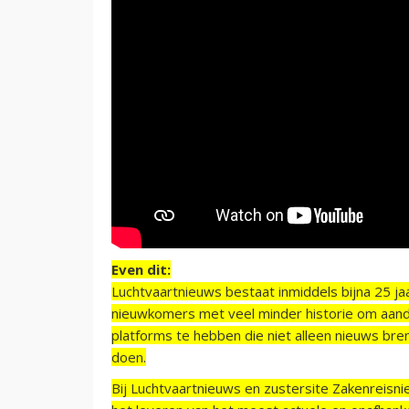
Even dit:
Luchtvaartnieuws bestaat inmiddels bijna 25 jaa
nieuwkomers met veel minder historie om aand
platforms te hebben die niet alleen nieuws bre
doen.
Bij Luchtvaartnieuws en zustersite Zakenreisn