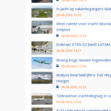
06-08-2026, 16:19
In jacht op vakantiegangers slui
06-08-2026, 15:56
Meer ruimte voor vracht doorda
Schiphol
06-08-2026, 15:16
Embraer E195-E2 biedt LATAM k
06-08-2026, 14:27
Boeing krijgt nieuwe tegenvall
06-08-2026, 13:36
Analyse kwartaalcijfers: Dat vl
reiziger
06-08-2026, 12:22
'Oekraïense vrachtvliegtuig in Le
06-08-2026, 12:20
KLM stelt eerste commerciële v