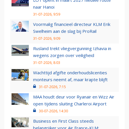
LOT opent in maart 2027 nieuwe route
naar Hanoi
31-07-2026, 9:59
Voormalig financieel directeur KLM Erik
Swelheim aan de slag bij ProRail
31-07-2026, 9:09
Rusland trekt vliegvergunning Izhavia in
wegens zorgen over veiligheid
31-07-2026, 8:03
Wachttijd afgifte onderhoudslicenties
monteurs neemt af, maar krapte blijft
31-07-2026, 7:15
MAA houdt deur voor Ryanair en Wizz Air
open tijdens sluiting Charleroi Airport
30-07-2026, 14:30
Business en First Class steeds
belangrijker voor Air France-KLM: