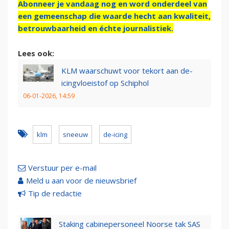
Abonneer je vandaag nog en word onderdeel van
een gemeenschap die waarde hecht aan kwaliteit,
betrouwbaarheid en échte journalistiek.
Lees ook:
KLM waarschuwt voor tekort aan de-
icingvloeistof op Schiphol
06-01-2026, 14:59
klm
sneeuw
de-icing
Verstuur per e-mail
Meld u aan voor de nieuwsbrief
Tip de redactie
Staking cabinepersoneel Noorse tak SAS