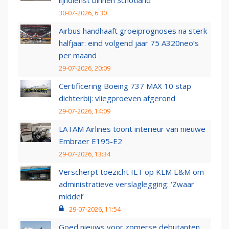
lijndienst binnen Schotland
30-07-2026, 6:30
Airbus handhaaft groeiprognoses na sterk
halfjaar: eind volgend jaar 75 A320neo’s
per maand
29-07-2026, 20:09
Certificering Boeing 737 MAX 10 stap
dichterbij: vliegproeven afgerond
29-07-2026, 14:09
LATAM Airlines toont interieur van nieuwe
Embraer E195-E2
29-07-2026, 13:34
Verscherpt toezicht ILT op KLM E&M om
administratieve verslaglegging: ‘Zwaar
middel’
29-07-2026, 11:54
Goed nieuws voor zomerse debutanten