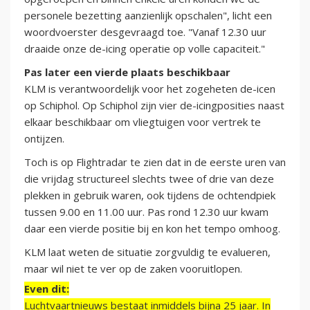
personele bezetting aanzienlijk opschalen", licht een
woordvoerster desgevraagd toe. "Vanaf 12.30 uur
draaide onze de-icing operatie op volle capaciteit."
Pas later een vierde plaats beschikbaar
KLM is verantwoordelijk voor het zogeheten de-icen
op Schiphol. Op Schiphol zijn vier de-icingposities naast
elkaar beschikbaar om vliegtuigen voor vertrek te
ontijzen.
Toch is op Flightradar te zien dat in de eerste uren van
die vrijdag structureel slechts twee of drie van deze
plekken in gebruik waren, ook tijdens de ochtendpiek
tussen 9.00 en 11.00 uur. Pas rond 12.30 uur kwam
daar een vierde positie bij en kon het tempo omhoog.
KLM laat weten de situatie zorgvuldig te evalueren,
maar wil niet te ver op de zaken vooruitlopen.
Even dit:
Luchtvaartnieuws bestaat inmiddels bijna 25 jaar. In