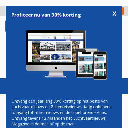
Overslaan
en
x
Digitaal Magazine
Registreer
Check in
naar
Profiteer nu van 30% korting
de
inhoud
gaan
Magazine
Podcasts
Vacatures
Toggl
naviga
Ontvang een jaar lang 30% korting op het beste van
Luchtvaartnieuws en Zakenreisnieuws. Krijg onbeperkt
toegang tot al het nieuws en de bijbehorende Apps.
KLM ZETTE TIJDENS
Ontvang tevens 12 maanden het Luchtvaartnieuws
SNEEUWDAG NIET ALLE DE-
Magazine in de mail of op de mat.