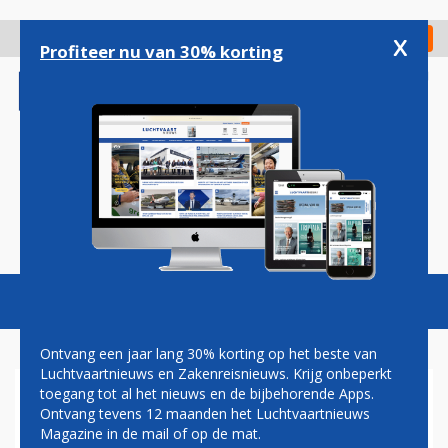
Overslaan
en
x
Digitaal Magazine
Registreer
Check in
naar
Profiteer nu van 30% korting
de
inhoud
gaan
Magazine
Podcasts
Vacatures
Toggl
naviga
Ontvang een jaar lang 30% korting op het beste van
Luchtvaartnieuws en Zakenreisnieuws. Krijg onbeperkt
toegang tot al het nieuws en de bijbehorende Apps.
KOREAN AIR KOMT MET
Ontvang tevens 12 maanden het Luchtvaartnieuws
BELONINGSPROGRAMMA
Magazine in de mail of op de mat.