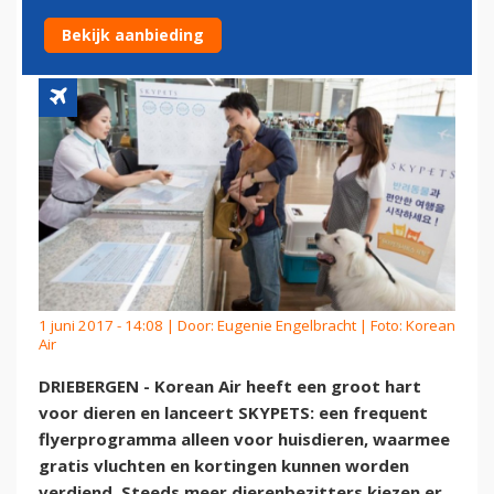
VOOR HUISDIEREN
Bekijk aanbieding
1 juni 2017 - 14:08 | Door:
Eugenie Engelbracht
| Foto: Korean
Air
DRIEBERGEN - Korean Air heeft een groot hart
voor dieren en lanceert SKYPETS: een frequent
flyerprogramma alleen voor huisdieren, waarmee
gratis vluchten en kortingen kunnen worden
verdiend. Steeds meer dierenbezitters kiezen er