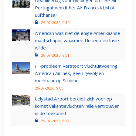
Deadlinedag voor biedingen op TAP Air
Portugal: wordt het Air France-KLM of
Lufthansa?
29-07-2026, 9:59
American was niet de enige Amerikaanse
maatschappij waarmee United een fusie
wilde
29-07-2026, 9:51
IT-probleem verstoort vluchtuitvoering
American Airlines, geen gevolgen
merkbaar op Schiphol
29-07-2026, 9:05
Lelystad Airport bereidt zich voor op
komst vakantievluchten: 'alle vertrouwen
in de toekomst'
29-07-2026, 8:17