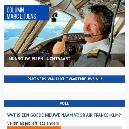
MIJNBOUW, EU EN LUCHTVAART
PARTNERS VAN LUCHTVAARTNIEUWS.NL!
POLL
WAT IS EEN GOEDE NIEUWE NAAM VOOR AIR FRANCE-KLM?
Verzin alsjeblieft iets anders