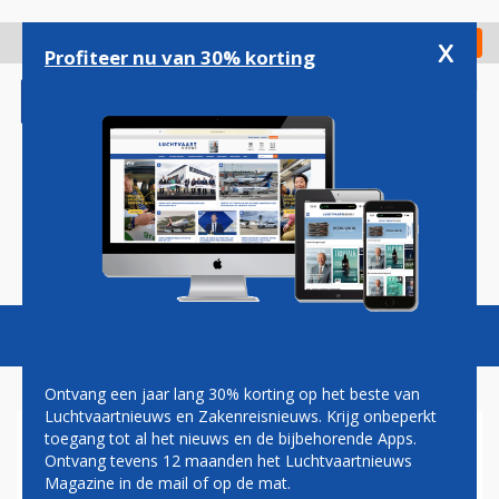
Overslaan
en
x
Digitaal Magazine
Registreer
Check in
naar
Profiteer nu van 30% korting
de
inhoud
gaan
Magazine
Podcasts
Vacatures
Toggl
naviga
Ontvang een jaar lang 30% korting op het beste van
Luchtvaartnieuws en Zakenreisnieuws. Krijg onbeperkt
toegang tot al het nieuws en de bijbehorende Apps.
LUCHTVAARTAANDELEN
Ontvang tevens 12 maanden het Luchtvaartnieuws
ONDER DRUK NA AANSLAG IN
Magazine in de mail of op de mat.