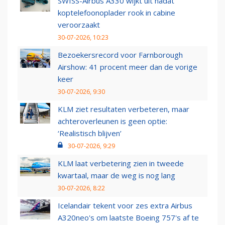
SWISS-Airbus A330 wijkt uit nadat
koptelefoonoplader rook in cabine
veroorzaakt
30-07-2026, 10:23
Bezoekersrecord voor Farnborough
Airshow: 41 procent meer dan de vorige
keer
30-07-2026, 9:30
KLM ziet resultaten verbeteren, maar
achteroverleunen is geen optie:
‘Realistisch blijven’
30-07-2026, 9:29
KLM laat verbetering zien in tweede
kwartaal, maar de weg is nog lang
30-07-2026, 8:22
Icelandair tekent voor zes extra Airbus
A320neo's om laatste Boeing 757's af te