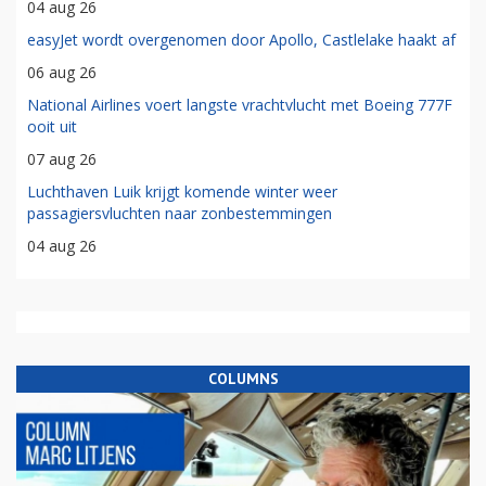
05 aug 26
KLM stelt eerste commerciële vlucht met Airbus A350-900 uit
06 aug 26
Groningen vanaf nu verbonden met Esbjerg: 'scheelt zeven
uur rijden'
04 aug 26
easyJet wordt overgenomen door Apollo, Castlelake haakt af
06 aug 26
National Airlines voert langste vrachtvlucht met Boeing 777F
ooit uit
07 aug 26
Luchthaven Luik krijgt komende winter weer
passagiersvluchten naar zonbestemmingen
04 aug 26