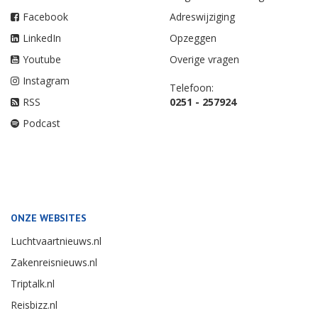
VOLG ONS
ABONNEE VRAGEN
Nieuwsbrief
Neem een Abonnement
Twitter
Vragen over betaling
Facebook
Adreswijziging
LinkedIn
Opzeggen
Youtube
Overige vragen
Instagram
Telefoon:
RSS
0251 - 257924
Podcast