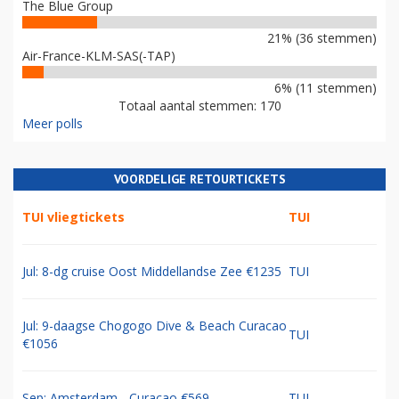
WAT IS EEN GOEDE NIEUWE NAAM VOOR AIR FRANCE-KLM?
Verzin alsjeblieft iets anders
47% (81 stemmen)
European Airlines Group (EAG)
24% (42 stemmen)
The Blue Group
21% (36 stemmen)
Air-France-KLM-SAS(-TAP)
6% (11 stemmen)
Totaal aantal stemmen: 170
Meer polls
VOORDELIGE RETOURTICKETS
TUI vliegtickets
TUI