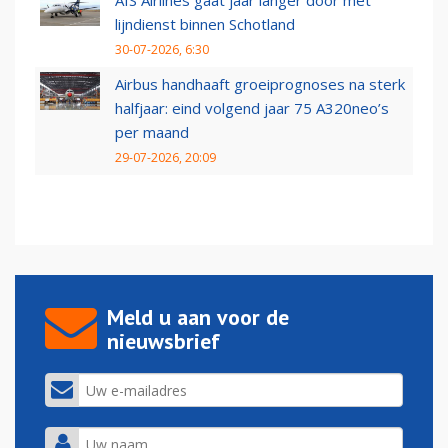
AIS Airlines gaat jaar langer door met
lijndienst binnen Schotland
30-07-2026, 6:30
Airbus handhaaft groeiprognoses na sterk
halfjaar: eind volgend jaar 75 A320neo’s
per maand
29-07-2026, 20:09
Meld u aan voor de
nieuwsbrief