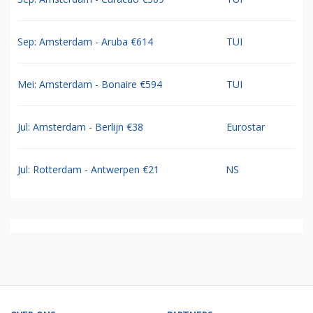
Jul: 8-dg cruise Oost Middellandse Zee €1235
TUI
Jul: 9-daagse Chogogo Dive & Beach Curacao
TUI
€1056
Sep: Amsterdam - Curacao €569
TUI
Sep: Amsterdam - Aruba €614
TUI
Mei: Amsterdam - Bonaire €594
TUI
Jul: Amsterdam - Berlijn €38
Eurostar
Jul: Rotterdam - Antwerpen €21
NS