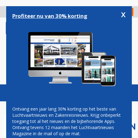
Overslaan
en
x
Digitaal Magazine
Registreer
Check in
naar
Profiteer nu van 30% korting
de
inhoud
gaan
Magazine
Podcasts
Vacatures
Toggl
naviga
Ontvang een jaar lang 30% korting op het beste van
Luchtvaartnieuws en Zakenreisnieuws. Krijg onbeperkt
toegang tot al het nieuws en de bijbehorende Apps.
LUCHTVAARTMAATSCHAPPIJEN
Ontvang tevens 12 maanden het Luchtvaartnieuws
STEKEN TOESTELLEN IN
Magazine in de mail of op de mat.