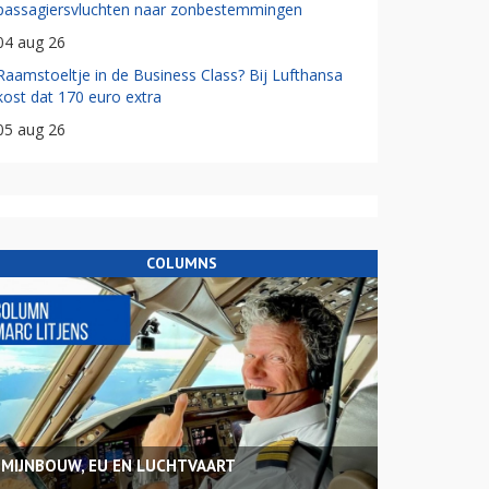
passagiersvluchten naar zonbestemmingen
04 aug 26
Raamstoeltje in de Business Class? Bij Lufthansa
kost dat 170 euro extra
05 aug 26
COLUMNS
MIJNBOUW, EU EN LUCHTVAART