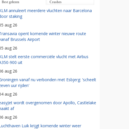
Best gelezen
Crashes
KLM annuleert meerdere vluchten naar Barcelona
door staking
05 aug 26
Transavia opent komende winter nieuwe route
vanaf Brussels Airport
05 aug 26
KLM stelt eerste commerciële vlucht met Airbus
A350-900 uit
06 aug 26
Groningen vanaf nu verbonden met Esbjerg: 'scheelt
zeven uur rijden'
04 aug 26
easyJet wordt overgenomen door Apollo, Castlelake
haakt af
06 aug 26
Luchthaven Luik krijgt komende winter weer