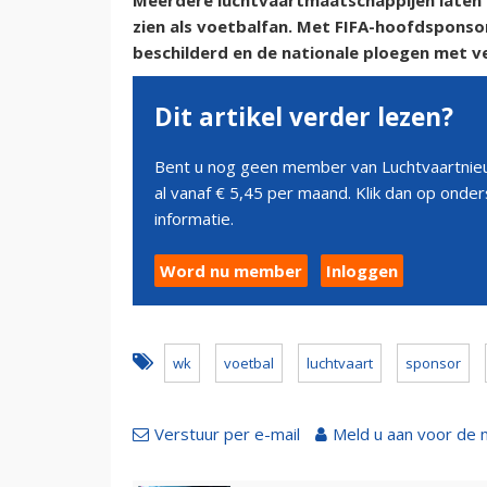
Meerdere luchtvaartmaatschappijen laten z
zien als voetbalfan. Met FIFA-hoofdspons
beschilderd en de nationale ploegen met v
Dit artikel verder lezen?
Bent u nog geen member van Luchtvaartnieu
al vanaf € 5,45 per maand. Klik dan op ond
informatie.
Word nu member
Inloggen
wk
voetbal
luchtvaart
sponsor
Verstuur per e-mail
Meld u aan voor de 