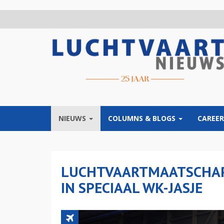
Overslaan
en
naar
de
inhoud
gaan
NIEUWS
COLUMNS & BLOGS
CAREER
LUCHTVAARTMAATSCHAP
IN SPECIAAL WK-JASJE