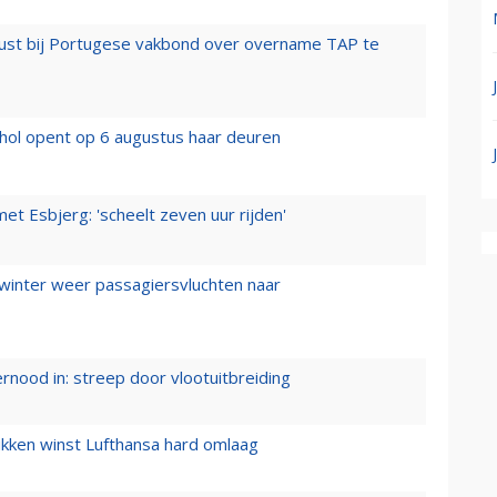
rust bij Portugese vakbond over overname TAP te
hol opent op 6 augustus haar deuren
t Esbjerg: 'scheelt zeven uur rijden'
 winter weer passagiersvluchten naar
ernood in: streep door vlootuitbreiding
ukken winst Lufthansa hard omlaag