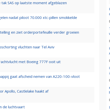
 tak SAS op laatste moment afgeblazen
elen nadat piloot 70.000 xtc-pillen smokkelde
elling en ziet orderportefeuille verder groeien
chorting vluchten naar Tel Aviv
vrachtvlucht met Boeing 777F ooit uit
happij gaat afscheid nemen van A220-100-vloot
 Apollo, Castlelake haakt af
n de luchtvaart