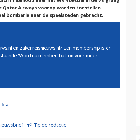
ich in aanloop naar het WK voetbal in de VS graag
or Qatar Airways voorop worden toestellen
eel bombarie naar de speelsteden gebracht.
ws.nl en Zakenreisnieuws.nl? Een membership is er
erstaande 'Word nu member' button voor meer
fifa
nieuwsbrief
Tip de redactie