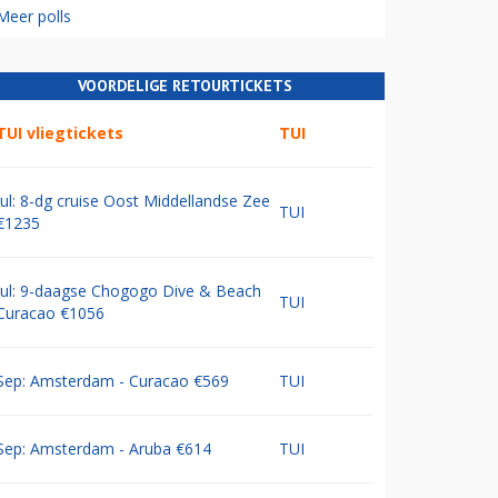
Meer polls
VOORDELIGE RETOURTICKETS
TUI vliegtickets
TUI
Jul: 8-dg cruise Oost Middellandse Zee
TUI
€1235
Jul: 9-daagse Chogogo Dive & Beach
TUI
Curacao €1056
Sep: Amsterdam - Curacao €569
TUI
Sep: Amsterdam - Aruba €614
TUI