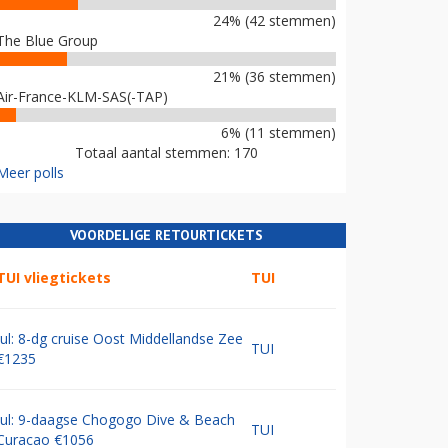
24% (42 stemmen)
The Blue Group
21% (36 stemmen)
Air-France-KLM-SAS(-TAP)
6% (11 stemmen)
Totaal aantal stemmen: 170
Meer polls
VOORDELIGE RETOURTICKETS
TUI vliegtickets
TUI
Jul: 8-dg cruise Oost Middellandse Zee
TUI
€1235
Jul: 9-daagse Chogogo Dive & Beach
TUI
Curacao €1056