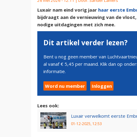
26 mei 2026 - 12:11 | Door:
Sander Lamers
Luxair nam eind vorig jaar
haar eerste Emb
bijdraagt aan de vernieuwing van de vloot,
nodige uitdagingen met zich mee.
Dit artikel verder lezen?
Bent u nog geen member van Luchtvaartnieu
al vanaf € 5,45 per maand. Klik dan op ond
informatie.
Word nu member
Inloggen
Lees ook:
Luxair verwelkomt eerste Embra
01-12-2025, 12:53