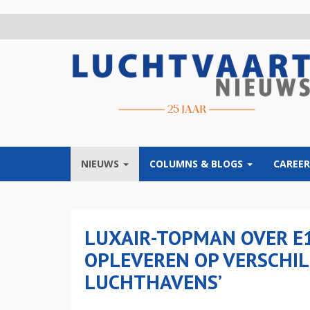
Overslaan
en
naar
de
inhoud
gaan
NIEUWS
COLUMNS & BLOGS
CAREER
LUXAIR-TOPMAN OVER E1
OPLEVEREN OP VERSCHI
LUCHTHAVENS’