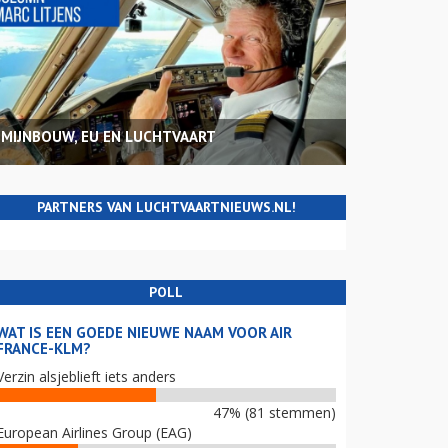
MIJNBOUW, EU EN LUCHTVAART
PARTNERS VAN LUCHTVAARTNIEUWS.NL!
POLL
WAT IS EEN GOEDE NIEUWE NAAM VOOR AIR
FRANCE-KLM?
Verzin alsjeblieft iets anders
47% (81 stemmen)
European Airlines Group (EAG)