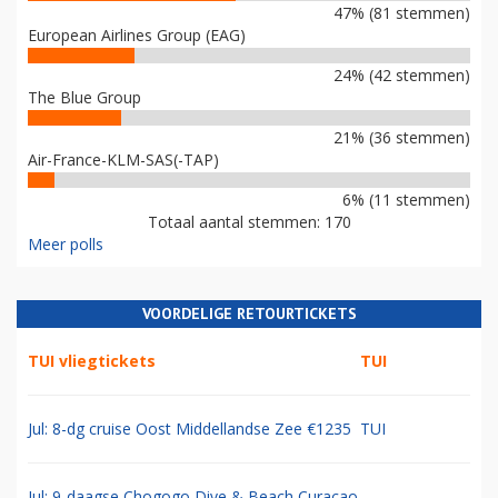
47% (81 stemmen)
European Airlines Group (EAG)
24% (42 stemmen)
The Blue Group
21% (36 stemmen)
Air-France-KLM-SAS(-TAP)
6% (11 stemmen)
Totaal aantal stemmen: 170
Meer polls
VOORDELIGE RETOURTICKETS
TUI vliegtickets
TUI
Jul: 8-dg cruise Oost Middellandse Zee €1235
TUI
Jul: 9-daagse Chogogo Dive & Beach Curacao