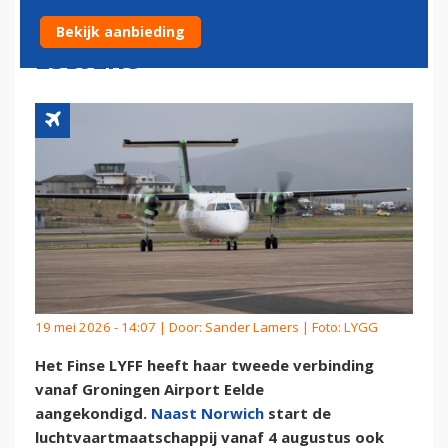
OOK VERBINDING MET
Bekijk aanbieding
ESBJERG
19 mei 2026 - 14:07 | Door:
Sander Lamers
| Foto: LYGG
Het Finse LYFF heeft haar tweede verbinding
vanaf Groningen Airport Eelde
aangekondigd.
Naast Norwich
start de
luchtvaartmaatschappij vanaf 4 augustus ook