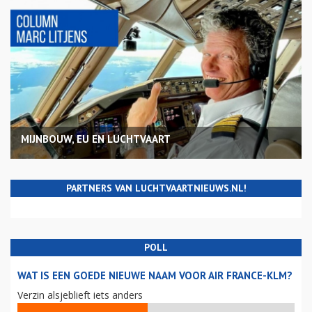
MIJNBOUW, EU EN LUCHTVAART
PARTNERS VAN LUCHTVAARTNIEUWS.NL!
POLL
WAT IS EEN GOEDE NIEUWE NAAM VOOR AIR FRANCE-KLM?
Verzin alsjeblieft iets anders