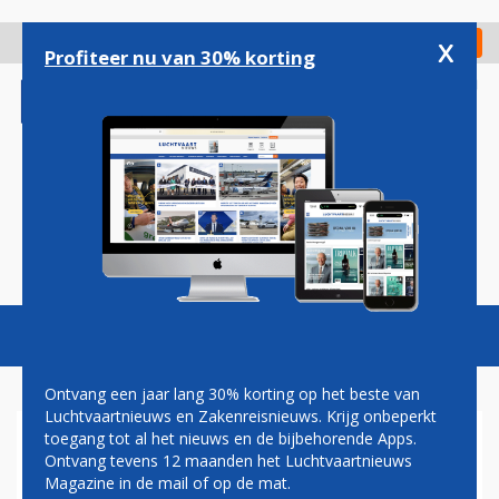
Overslaan
en
x
Digitaal Magazine
Registreer
Check in
naar
Profiteer nu van 30% korting
de
inhoud
gaan
Magazine
Podcasts
Vacatures
Toggl
naviga
Ontvang een jaar lang 30% korting op het beste van
Luchtvaartnieuws en Zakenreisnieuws. Krijg onbeperkt
toegang tot al het nieuws en de bijbehorende Apps.
LYGG BREIDT UIT OP
Ontvang tevens 12 maanden het Luchtvaartnieuws
GRONINGEN AIRPORT EELDE:
Magazine in de mail of op de mat.