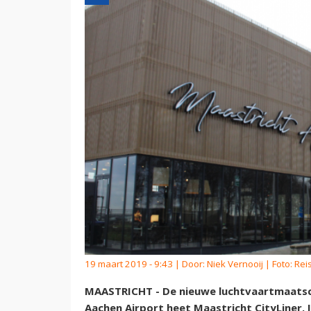
19 maart 2019 - 9:43 | Door:
Niek Vernooij
| Foto: Re
MAASTRICHT - De nieuwe luchtvaartmaatsch
Aachen Airport heet Maastricht CityLiner. 