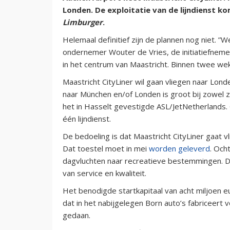
Londen. De exploitatie van de lijndienst 
Limburger
.
Helemaal definitief zijn de plannen nog niet. ”W
ondernemer Wouter de Vries, de initiatiefnemer
in het centrum van Maastricht. Binnen twee wek
Maastricht CityLiner wil gaan vliegen naar Lond
naar München en/of Londen is groot bij zowel za
het in Hasselt gevestigde ASL/JetNetherlands.
één lijndienst.
De bedoeling is dat Maastricht CityLiner gaat 
Dat toestel moet in mei
worden geleverd
. Och
dagvluchten naar recreatieve bestemmingen. D
van service en kwaliteit.
Het benodigde startkapitaal van acht miljoen 
dat in het nabijgelegen Born auto’s fabriceert 
gedaan.