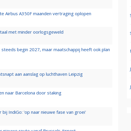
rste Airbus A350F maanden vertraging oplopen
wartaal met minder oorlogsgeweld
 steeds begin 2027, maar maatschappij heeft ook plan
tsnapt aan aanslag op luchthaven Leipzig
n naar Barcelona door staking
 bij IndiGo: 'op naar nieuwe fase van groei'
 nieuwe route vanaf Brussels Airport