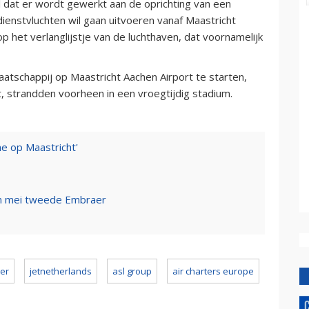
l dat er wordt gewerkt aan de oprichting van een
ndienstvluchten wil gaan uitvoeren vanaf Maastricht
p het verlanglijstje van de luchthaven, dat voornamelijk
aatschappij op Maastricht Aachen Airport te starten,
t, strandden voorheen in een vroegtijdig stadium.
ine op Maastricht'
in mei tweede Embraer
yer
jetnetherlands
asl group
air charters europe