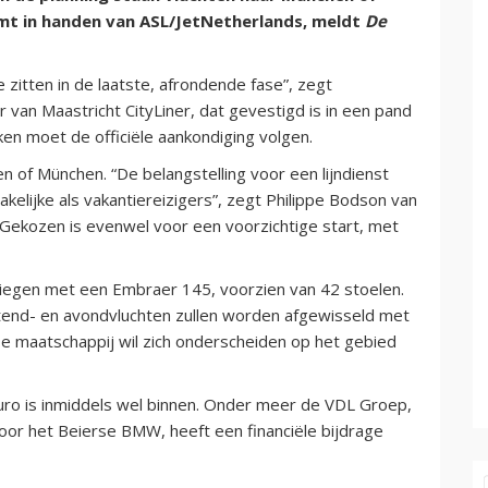
komt in handen van ASL/JetNetherlands, meldt
De
e zitten in de laatste, afrondende fase”, zegt
 van Maastricht CityLiner, dat gevestigd is in een pand
en moet de officiële aankondiging volgen.
en of München. “De belangstelling voor een lijndienst
kelijke als vakantiereizigers”, zegt Philippe Bodson van
 Gekozen is evenwel voor een voorzichtige start, met
vliegen met een Embraer 145, voorzien van 42 stoelen.
tend- en avondvluchten zullen worden afgewisseld met
e maatschappij wil zich onderscheiden op het gebied
euro is inmiddels wel binnen. Onder meer de VDL Groep,
voor het Beierse BMW, heeft een financiële bijdrage