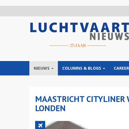
Overslaan
en
naar
de
inhoud
gaan
NIEUWS
COLUMNS & BLOGS
CAREER
MAASTRICHT CITYLINER
LONDEN