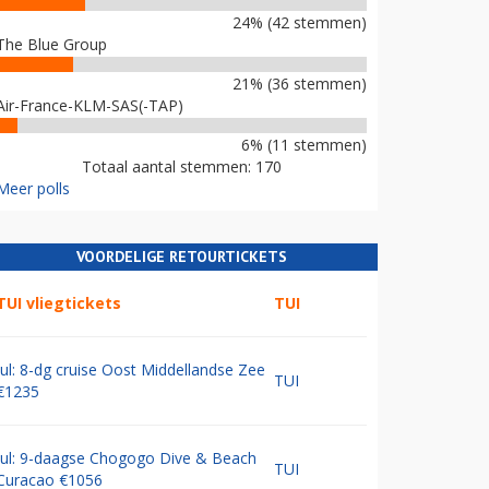
24% (42 stemmen)
The Blue Group
21% (36 stemmen)
Air-France-KLM-SAS(-TAP)
6% (11 stemmen)
Totaal aantal stemmen: 170
Meer polls
VOORDELIGE RETOURTICKETS
TUI vliegtickets
TUI
Jul: 8-dg cruise Oost Middellandse Zee
TUI
€1235
Jul: 9-daagse Chogogo Dive & Beach
TUI
Curacao €1056