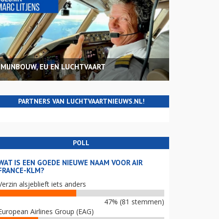
MIJNBOUW, EU EN LUCHTVAART
PARTNERS VAN LUCHTVAARTNIEUWS.NL!
POLL
WAT IS EEN GOEDE NIEUWE NAAM VOOR AIR
FRANCE-KLM?
Verzin alsjeblieft iets anders
47% (81 stemmen)
European Airlines Group (EAG)