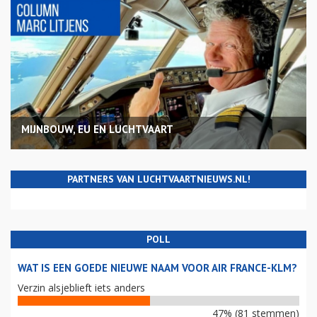
MIJNBOUW, EU EN LUCHTVAART
PARTNERS VAN LUCHTVAARTNIEUWS.NL!
POLL
WAT IS EEN GOEDE NIEUWE NAAM VOOR AIR FRANCE-KLM?
Verzin alsjeblieft iets anders
47% (81 stemmen)