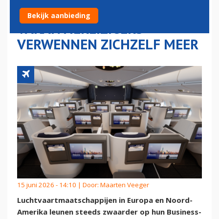
PREMIUMSTOELEN: OOK
Bekijk aanbieding
VAKANTIEREIZIGERS
VERWENNEN ZICHZELF MEER
15 juni 2026 - 14:10 | Door:
Maarten Veeger
Luchtvaartmaatschappijen in Europa en Noord-
Amerika leunen steeds zwaarder op hun Business-