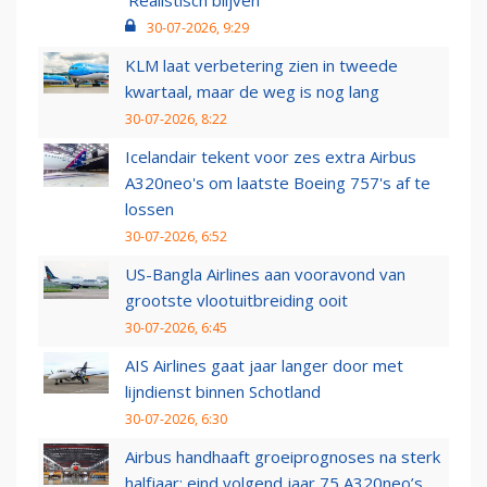
‘Realistisch blijven’
30-07-2026, 9:29
KLM laat verbetering zien in tweede
kwartaal, maar de weg is nog lang
30-07-2026, 8:22
Icelandair tekent voor zes extra Airbus
A320neo's om laatste Boeing 757's af te
lossen
30-07-2026, 6:52
US-Bangla Airlines aan vooravond van
grootste vlootuitbreiding ooit
30-07-2026, 6:45
AIS Airlines gaat jaar langer door met
lijndienst binnen Schotland
30-07-2026, 6:30
Airbus handhaaft groeiprognoses na sterk
halfjaar: eind volgend jaar 75 A320neo’s