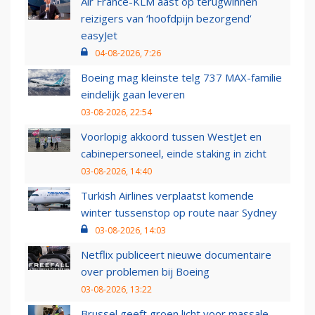
Air France-KLM aast op terugwinnen
reizigers van ‘hoofdpijn bezorgend’
easyJet
04-08-2026, 7:26
Boeing mag kleinste telg 737 MAX-familie
eindelijk gaan leveren
03-08-2026, 22:54
Voorlopig akkoord tussen WestJet en
cabinepersoneel, einde staking in zicht
03-08-2026, 14:40
Turkish Airlines verplaatst komende
winter tussenstop op route naar Sydney
03-08-2026, 14:03
Netflix publiceert nieuwe documentaire
over problemen bij Boeing
03-08-2026, 13:22
Brussel geeft groen licht voor massale