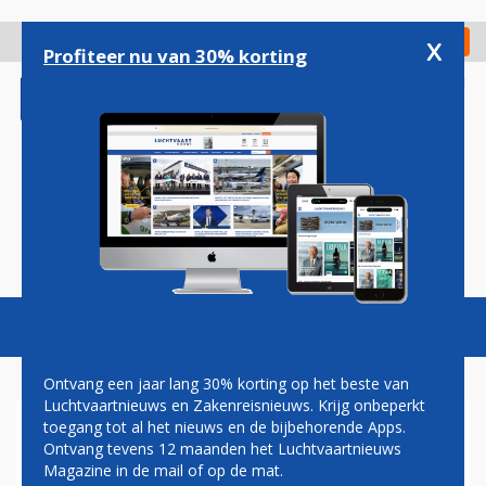
Overslaan
en
x
Digitaal Magazine
Registreer
Check in
naar
Profiteer nu van 30% korting
de
inhoud
gaan
Magazine
Podcasts
Vacatures
Toggl
naviga
Ontvang een jaar lang 30% korting op het beste van
Luchtvaartnieuws en Zakenreisnieuws. Krijg onbeperkt
toegang tot al het nieuws en de bijbehorende Apps.
MCKINSEY: LUCHTVAART
Ontvang tevens 12 maanden het Luchtvaartnieuws
VERDIENT STEEDS MEER AAN
Magazine in de mail of op de mat.