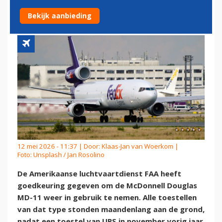
IN NOVEMBER
Bekijk aanbieding
12 mei 2026 - 11:37 | Door:
Klaas-Jan van Woerkom
|
Foto: Unsplash / Jan Rosolino
De Amerikaanse luchtvaartdienst FAA heeft
goedkeuring gegeven om de McDonnell Douglas
MD-11 weer in gebruik te nemen. Alle toestellen
van dat type stonden maandenlang aan de grond,
nadat een toestel van UPS in november vorig jaar