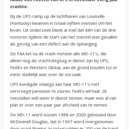
crashte.
Bij de UPS-ramp op de luchthaven van Louisville
(Kentucky) kwamen in totaal vijftien mensen om het
leven. Uit onderzoek bleek al snel dat één van de drie
motoren tijdens de start van het toestel was gevallen
als gevolg van een defect aan de ophanging.
De FAA liet na de crash meteen alle MD-11’s, die
alleen nog als vrachtvliegtuig in dienst zijn bij UPS,
FedEx en Western Global, aan de grond houden tot er
meer duidelijk was over de oorzaak.
UPS kondigde onlangs aan haar MD-11’s met
vervroegd pensioen te sturen. FedEx wil haar 28
toestellen wél weer in dienst nemen, maar was al van
plan er over een paar jaar afscheid van te nemen.
De MD-11 werd tussen 1988 en 2000 gebouwd door
McDonnell Douglas, dat in 1997 werd overgenomen
door rivaal Boeing. In totaal rolden er 200 van de band.