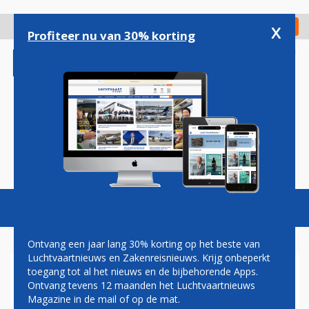
Overslaan
en
x
Digitaal Magazine
Registreer
Check in
naar
Profiteer nu van 30% korting
de
inhoud
gaan
Magazine
Podcasts
Vacatures
Toggl
naviga
Ontvang een jaar lang 30% korting op het beste van
Luchtvaartnieuws en Zakenreisnieuws. Krijg onbeperkt
toegang tot al het nieuws en de bijbehorende Apps.
MD-11 MAG WEER VLIEGEN
Ontvang tevens 12 maanden het Luchtvaartnieuws
NA FATAAL VLIEGONGELUK
Magazine in de mail of op de mat.