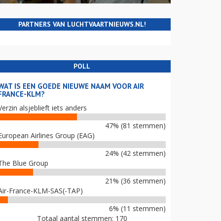
PARTNERS VAN LUCHTVAARTNIEUWS.NL!
POLL
WAT IS EEN GOEDE NIEUWE NAAM VOOR AIR
FRANCE-KLM?
Verzin alsjeblieft iets anders
47% (81 stemmen)
European Airlines Group (EAG)
24% (42 stemmen)
The Blue Group
21% (36 stemmen)
Air-France-KLM-SAS(-TAP)
6% (11 stemmen)
Totaal aantal stemmen: 170