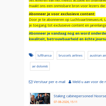
maakt ons een onmisbare bron voor lezers die g
Abonneer je voor exclusieve content:
Door je te abonneren op Luchtvaartnieuws.nl, 
je toegang tot exclusieve content en jarenlang
Abonneer je vandaag nog en word onderde
kwaliteit, betrouwbaarheid en échte journa
lufthansa
brussels airlines
austrian ai
air dolomiti
Verstuur per e-mail
Meld u aan voor de 
Staking cabinepersoneel Noorse
07-08-2026, 15:11