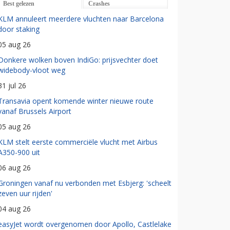
Best gelezen
Crashes
KLM annuleert meerdere vluchten naar Barcelona
door staking
05 aug 26
Donkere wolken boven IndiGo: prijsvechter doet
widebody-vloot weg
31 jul 26
Transavia opent komende winter nieuwe route
vanaf Brussels Airport
05 aug 26
KLM stelt eerste commerciële vlucht met Airbus
A350-900 uit
06 aug 26
Groningen vanaf nu verbonden met Esbjerg: 'scheelt
zeven uur rijden'
04 aug 26
easyJet wordt overgenomen door Apollo, Castlelake