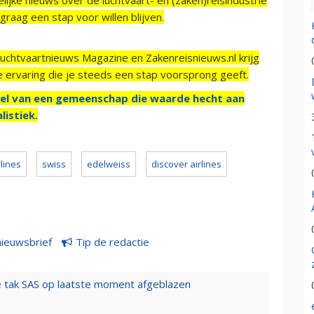
raag een stap voor willen blijven.
Luchtvaartnieuws Magazine en Zakenreisnieuws.nl krijg
e ervaring die je steeds een stap voorsprong geeft.
el van een gemeenschap die waarde hecht aan
listiek.
rlines
swiss
edelweiss
discover airlines
nieuwsbrief
Tip de redactie
 tak SAS op laatste moment afgeblazen