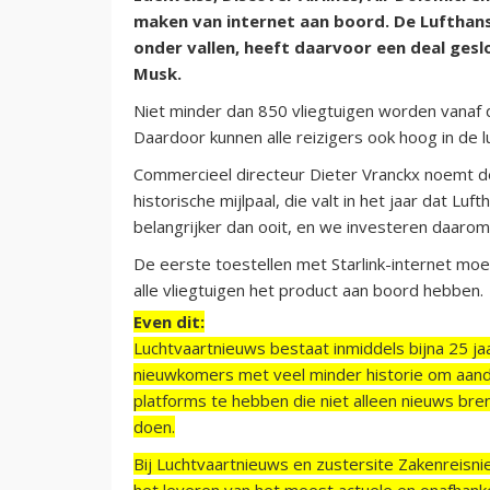
maken van internet aan boord. De Lufthan
onder vallen, heeft daarvoor een deal geslo
Musk.
Niet minder dan 850 vliegtuigen worden vanaf d
Daardoor kunnen alle reizigers ook hoog in de 
Commercieel directeur Dieter Vranckx noemt de
historische mijlpaal, die valt in het jaar dat L
belangrijker dan ooit, en we investeren daarom 
De eerste toestellen met Starlink-internet 
alle vliegtuigen het product aan boord hebben.
Even dit:
Luchtvaartnieuws bestaat inmiddels bijna 25 jaa
nieuwkomers met veel minder historie om aand
platforms te hebben die niet alleen nieuws bre
doen.
Bij Luchtvaartnieuws en zustersite Zakenreisn
het leveren van het meest actuele en onafhankel