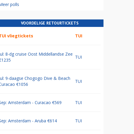
Meer polls
VOORDELIGE RETOURTICKETS
TUI vliegtickets
TUI
Jul: 8-dg cruise Oost Middellandse Zee
TUI
€1235
Jul: 9-daagse Chogogo Dive & Beach
TUI
Curacao €1056
Sep: Amsterdam - Curacao €569
TUI
Sep: Amsterdam - Aruba €614
TUI