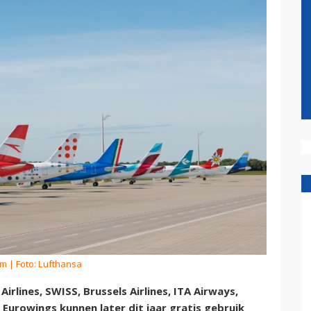
om
| Foto: Lufthansa
Airlines, SWISS, Brussels Airlines, ITA Airways,
n Eurowings kunnen later dit jaar gratis gebruik