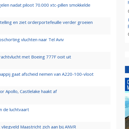
elen nadat piloot 70.000 xtc-pillen smokkelde
elling en ziet orderportefeuille verder groeien
chorting vluchten naar Tel Aviv
vrachtvlucht met Boeing 777F ooit uit
happij gaat afscheid nemen van A220-100-vloot
 Apollo, Castlelake haakt af
n de luchtvaart
t vliegveld Maastricht zich aan bij ANVR