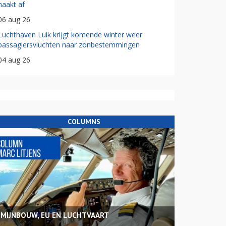
haakt af
06 aug 26
Luchthaven Luik krijgt komende winter weer
passagiersvluchten naar zonbestemmingen
04 aug 26
COLUMNS
MIJNBOUW, EU EN LUCHTVAART