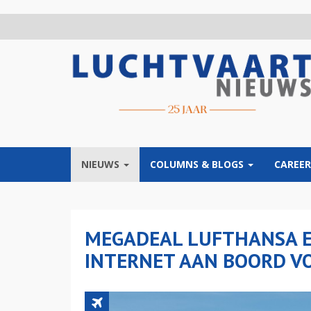
Overslaan
en
naar
de
inhoud
gaan
NIEUWS
COLUMNS & BLOGS
CAREER
MEGADEAL LUFTHANSA EN
INTERNET AAN BOORD V