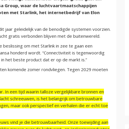
sa Group, waar de luchtvaartmaatschappijen
ten met Starlink, het internetbedrijf van Elon
it jaar geleidelijk van de benodigde systemen voorzien.
lucht gratis verbonden blijven met de buitenwereld.
 beslissing om met Starlink in zee te gaan een
ufthansa honderd wordt. “Connectiviteit is tegenwoordig
in het beste product dat er op de markt is.”
moeten komende zomer rondvliegen. Tegen 2029 moeten
r. In een tijd waarin talloze vergelijkbare bronnen en
acht schreeuwen, is het belangrijk om betrouwbare
ngen, maar ook perspectief en verhalen die er echt toe
ieuws vind je die betrouwbaarheid. Onze toewijding aan
ijke nieuws over de luchtvaart- en (zaken)reisindustrie