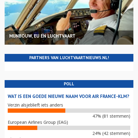
MIJNBOUW, EU EN LUCHTVAART
PARTNERS VAN LUCHTVAARTNIEUWS.NL!
POLL
WAT IS EEN GOEDE NIEUWE NAAM VOOR AIR FRANCE-KLM?
Verzin alsjeblieft iets anders
47% (81 stemmen)
European Airlines Group (EAG)
24% (42 stemmen)