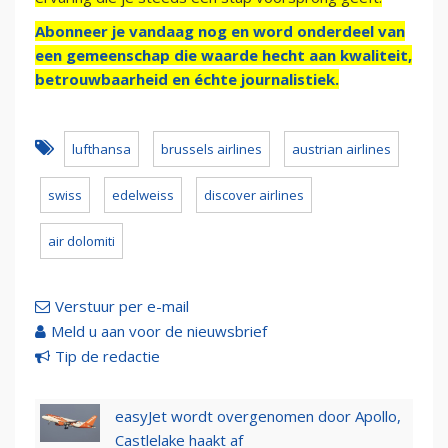
Abonneer je vandaag nog en word onderdeel van
een gemeenschap die waarde hecht aan kwaliteit,
betrouwbaarheid en échte journalistiek.
lufthansa
brussels airlines
austrian airlines
swiss
edelweiss
discover airlines
air dolomiti
Verstuur per e-mail
Meld u aan voor de nieuwsbrief
Tip de redactie
easyJet wordt overgenomen door Apollo,
Castlelake haakt af