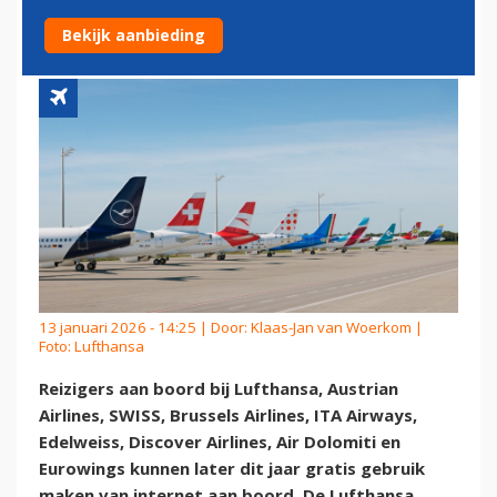
AAN BOORD VOOR IEDEREEN
Bekijk aanbieding
13 januari 2026 - 14:25 | Door:
Klaas-Jan van Woerkom
|
Foto: Lufthansa
Reizigers aan boord bij Lufthansa, Austrian
Airlines, SWISS, Brussels Airlines, ITA Airways,
Edelweiss, Discover Airlines, Air Dolomiti en
Eurowings kunnen later dit jaar gratis gebruik
maken van internet aan boord. De Lufthansa