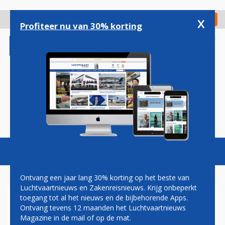
Overslaan
en
x
Digitaal Magazine
Registreer
Check in
naar
Profiteer nu van 30% korting
de
inhoud
gaan
Magazine
Podcasts
Vacatures
Toggl
naviga
Ontvang een jaar lang 30% korting op het beste van
Luchtvaartnieuws en Zakenreisnieuws. Krijg onbeperkt
toegang tot al het nieuws en de bijbehorende Apps.
MEGADEAL LUFTHANSA EN
Ontvang tevens 12 maanden het Luchtvaartnieuws
STARLINK: GRATIS INTERNET
Magazine in de mail of op de mat.