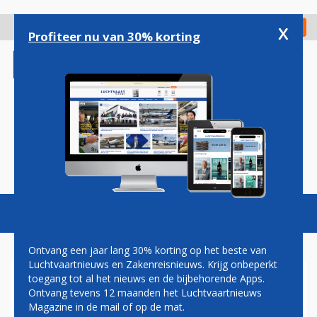
Overslaan
en
x
Digitaal Magazine
Registreer
Check in
naar
Profiteer nu van 30% korting
de
inhoud
gaan
Magazine
Podcasts
Vacatures
Toggl
naviga
Ontvang een jaar lang 30% korting op het beste van
Luchtvaartnieuws en Zakenreisnieuws. Krijg onbeperkt
toegang tot al het nieuws en de bijbehorende Apps.
MINISTER HERMANS: ALLE
Ontvang tevens 12 maanden het Luchtvaartnieuws
MENSEN AAN BOORD KLM-
Magazine in de mail of op de mat.