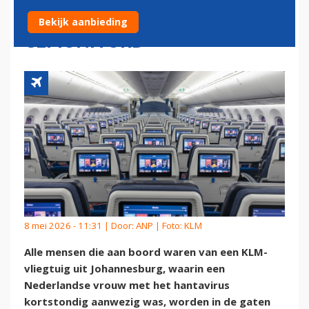
VLUCHT WORDEN
Bekijk aanbieding
GEMONITORD
8 mei 2026 - 11:31 | Door:
ANP
| Foto: KLM
Alle mensen die aan boord waren van een KLM-
vliegtuig uit Johannesburg, waarin een
Nederlandse vrouw met het hantavirus
kortstondig aanwezig was, worden in de gaten