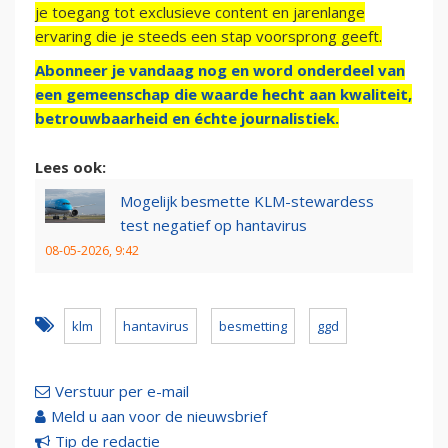
je toegang tot exclusieve content en jarenlange
ervaring die je steeds een stap voorsprong geeft.
Abonneer je vandaag nog en word onderdeel van
een gemeenschap die waarde hecht aan kwaliteit,
betrouwbaarheid en échte journalistiek.
Lees ook:
Mogelijk besmette KLM-stewardess
test negatief op hantavirus
08-05-2026, 9:42
klm
hantavirus
besmetting
ggd
Verstuur per e-mail
Meld u aan voor de nieuwsbrief
Tip de redactie