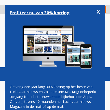
Overslaan
en
x
Digitaal Magazine
Registreer
Check in
naar
Profiteer nu van 30% korting
de
inhoud
gaan
Magazine
Podcasts
Vacatures
Toggl
naviga
Ontvang een jaar lang 30% korting op het beste van
Luchtvaartnieuws en Zakenreisnieuws. Krijg onbeperkt
toegang tot al het nieuws en de bijbehorende Apps.
NEDERLANDS VLIEGTUIG
Ontvang tevens 12 maanden het Luchtvaartnieuws
NAAR TENERIFE OM
Magazine in de mail of op de mat.