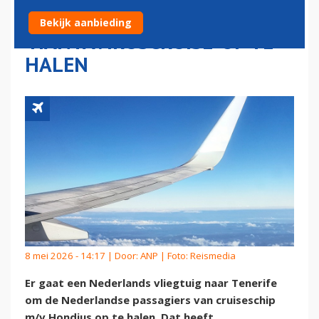
PASSAGIERS
Bekijk aanbieding
'HANTAVIRUSCRUISE' OP TE
HALEN
8 mei 2026 - 14:17 | Door:
ANP
| Foto: Reismedia
Er gaat een Nederlands vliegtuig naar Tenerife
om de Nederlandse passagiers van cruiseschip
m/v Hondius op te halen. Dat heeft