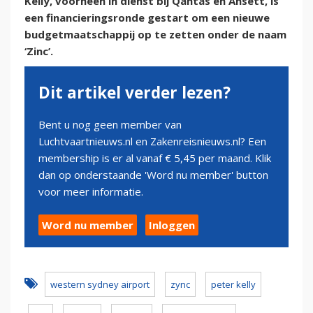
Kelly, voorheen in dienst bij Qantas en Ansett, is
een financieringsronde gestart om een nieuwe
budgetmaatschappij op te zetten onder de naam
‘Zinc’.
Dit artikel verder lezen?
Bent u nog geen member van
Luchtvaartnieuws.nl en Zakenreisnieuws.nl? Een
membership is er al vanaf € 5,45 per maand. Klik
dan op onderstaande 'Word nu member' button
voor meer informatie.
Word nu member
Inloggen
western sydney airport
zync
peter kelly