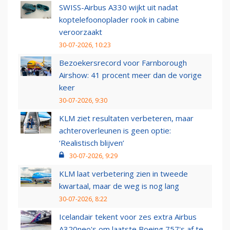
SWISS-Airbus A330 wijkt uit nadat
koptelefoonoplader rook in cabine
veroorzaakt
30-07-2026, 10:23
Bezoekersrecord voor Farnborough
Airshow: 41 procent meer dan de vorige
keer
30-07-2026, 9:30
KLM ziet resultaten verbeteren, maar
achteroverleunen is geen optie:
‘Realistisch blijven’
30-07-2026, 9:29
KLM laat verbetering zien in tweede
kwartaal, maar de weg is nog lang
30-07-2026, 8:22
Icelandair tekent voor zes extra Airbus
A320neo's om laatste Boeing 757's af te