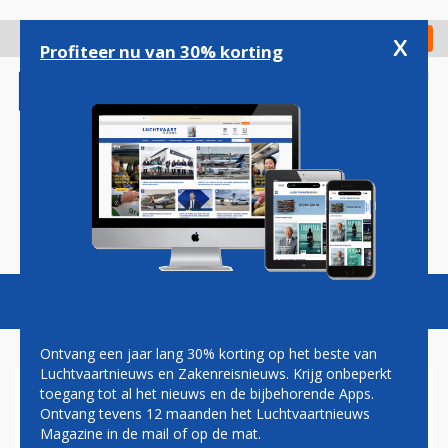
Overslaan
en
x
Digitaal Magazine
Registreer
Check in
naar
Profiteer nu van 30% korting
de
inhoud
gaan
Magazine
Podcasts
Vacatures
Toggl
naviga
Ontvang een jaar lang 30% korting op het beste van
Luchtvaartnieuws en Zakenreisnieuws. Krijg onbeperkt
toegang tot al het nieuws en de bijbehorende Apps.
NIEUWE 'AUSTRALISCHE
Ontvang tevens 12 maanden het Luchtvaartnieuws
RYANAIR' WIL HET OPNEMEN
Magazine in de mail of op de mat.