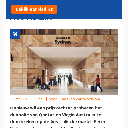
TEGEN QANTAS EN VIRGIN
Bekijk aanbieding
AUSTRALIA
18 mei 2026 - 13:29 | Door:
Klaas-Jan van Woerkom
Opnieuw wil een prijsvechter proberen het
duopolie van Qantas en Virgin Australia te
doorbreken op de Australische markt. Peter