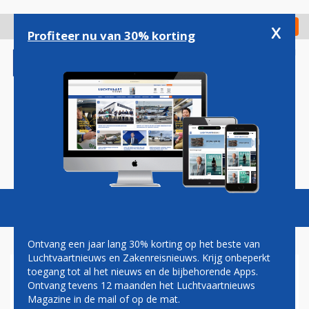
Overslaan
en
x
Digitaal Magazine
Registreer
Check in
naar
Profiteer nu van 30% korting
de
inhoud
gaan
Magazine
Podcasts
Vacatures
Toggl
naviga
Ontvang een jaar lang 30% korting op het beste van
Luchtvaartnieuws en Zakenreisnieuws. Krijg onbeperkt
toegang tot al het nieuws en de bijbehorende Apps.
NIEUWKOMER RIYADH AIR
Ontvang tevens 12 maanden het Luchtvaartnieuws
START DEZE ZOMER MET
Magazine in de mail of op de mat.