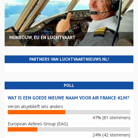
MIJNBOUW, EU EN LUCHTVAART
PARTNERS VAN LUCHTVAARTNIEUWS.NL!
POLL
WAT IS EEN GOEDE NIEUWE NAAM VOOR AIR FRANCE-KLM?
Verzin alsjeblieft iets anders
47% (81 stemmen)
European Airlines Group (EAG)
24% (42 stemmen)