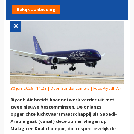
VLUCHTEN NAAR MALAGA
Bekijk aanbieding
30 juni 2026 - 14:23 | Door:
Sander Lamers
| Foto: Riyadh Air
Riyadh Air breidt haar netwerk verder uit met
twee nieuwe bestemmingen. De onlangs
opgerichte luchtvaartmaatschappij uit Saoedi-
Arabië gaat (vanaf) deze zomer vliegen op
Málaga en Kuala Lumpur, die respectievelijk de