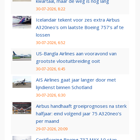
kwartaal, maar de weg is nog lang
30-07-2026, 8:22
Icelandair tekent voor zes extra Airbus
A320neo's om laatste Boeing 757's af te
lossen
30-07-2026, 6:52
US-Bangla Airlines aan vooravond van
grootste vlootuitbreiding ooit
30-07-2026, 6:45
AIS Airlines gaat jaar langer door met
lijndienst binnen Schotland
30-07-2026, 6:30
Airbus handhaaft groeiprognoses na sterk
halfjaar: eind volgend jaar 75 A320neo’s
per maand
29-07-2026, 20:09
Certificering Boeing 737 MAX 10 stap