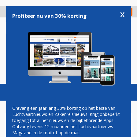
Overslaan
en
x
Digitaal Magazine
Registreer
Check in
naar
Profiteer nu van 30% korting
de
inhoud
gaan
Magazine
Podcasts
Vacatures
Toggl
naviga
Ontvang een jaar lang 30% korting op het beste van
Luchtvaartnieuws en Zakenreisnieuws. Krijg onbeperkt
toegang tot al het nieuws en de bijbehorende Apps.
NIKI ZIET AF VAN VLUCHTEN
Ontvang tevens 12 maanden het Luchtvaartnieuws
VANAF BRATISLAVA
Magazine in de mail of op de mat.