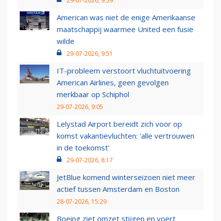
29-07-2026, 9:59
American was niet de enige Amerikaanse
maatschappij waarmee United een fusie
wilde
29-07-2026, 9:51
IT-probleem verstoort vluchtuitvoering
American Airlines, geen gevolgen
merkbaar op Schiphol
29-07-2026, 9:05
Lelystad Airport bereidt zich voor op
komst vakantievluchten: 'alle vertrouwen
in de toekomst'
29-07-2026, 8:17
JetBlue komend winterseizoen niet meer
actief tussen Amsterdam en Boston
28-07-2026, 15:29
Boeing ziet omzet stijgen en voert