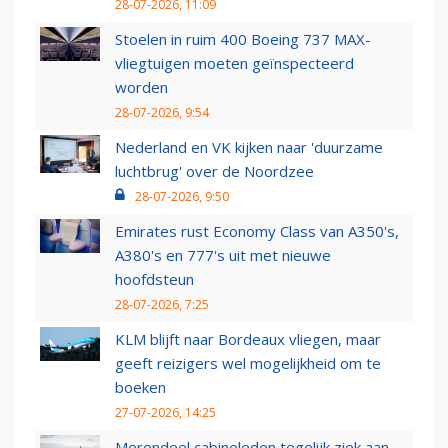
28-07-2026, 11:09
Stoelen in ruim 400 Boeing 737 MAX-
vliegtuigen moeten geïnspecteerd
worden
28-07-2026, 9:54
Nederland en VK kijken naar 'duurzame
luchtbrug' over de Noordzee
28-07-2026, 9:50
Emirates rust Economy Class van A350's,
A380's en 777's uit met nieuwe
hoofdsteun
28-07-2026, 7:25
KLM blijft naar Bordeaux vliegen, maar
geeft reizigers wel mogelijkheid om te
boeken
27-07-2026, 14:25
Merendeel cabineleden tegelijk ziek aan