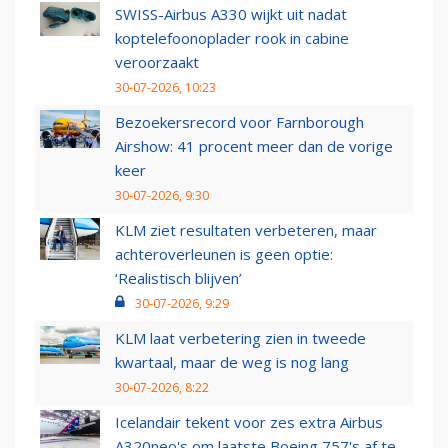
SWISS-Airbus A330 wijkt uit nadat
koptelefoonoplader rook in cabine
veroorzaakt
30-07-2026, 10:23
Bezoekersrecord voor Farnborough
Airshow: 41 procent meer dan de vorige
keer
30-07-2026, 9:30
KLM ziet resultaten verbeteren, maar
achteroverleunen is geen optie:
‘Realistisch blijven’
30-07-2026, 9:29
KLM laat verbetering zien in tweede
kwartaal, maar de weg is nog lang
30-07-2026, 8:22
Icelandair tekent voor zes extra Airbus
A320neo's om laatste Boeing 757's af te