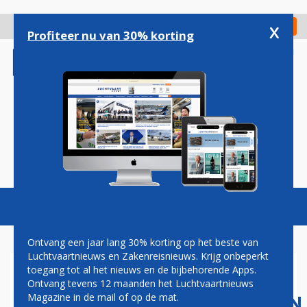
Overslaan
en
x
Digitaal Magazine
Registreer
Check in
naar
Profiteer nu van 30% korting
de
inhoud
gaan
Magazine
Podcasts
Vacatures
Toggl
naviga
Ontvang een jaar lang 30% korting op het beste van
Luchtvaartnieuws en Zakenreisnieuws. Krijg onbeperkt
toegang tot al het nieuws en de bijbehorende Apps.
ONDERZOEK:
Ontvang tevens 12 maanden het Luchtvaartnieuws
LUCHTVAARTMAATSCHAPPIJEN
Magazine in de mail of op de mat.