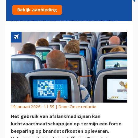
BESPAREN MILJOENEN DOOR
Bekijk aanbieding
MINDER DIKKE PASSAGIERS
19 januari 2026 - 11:59 | Door:
Onze redactie
Het gebruik van afslankmedicijnen kan
luchtvaartmaatschappijen op termijn een forse
besparing op brandstofkosten opleveren.