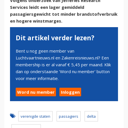
Volgens onderzoek van Jefferies Research
Services leidt een lager gemiddeld
passagiersgewicht tot minder brandstofverbruik
en hogere winstmarges.
Dit artikel verder lezen?
Bent u nog geen member van
Luchtvaartnieuws.nl en Zakenreisnieuws.nl? Een
membership is er al vanaf € 5,45 per maand. Klik
dan op onderstaande 'Word nu member' button
voor meer informatie.
Word nu member
Inloggen
verenigde staten
passagiers
delta