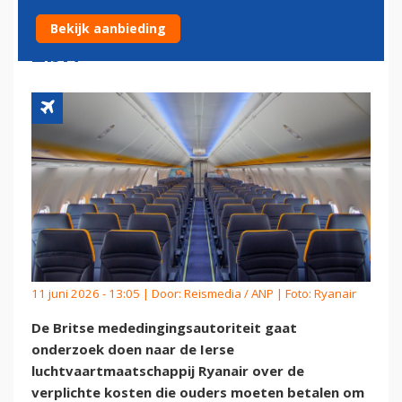
BIJ RYANAIR WEL TERECHT
Bekijk aanbieding
ZIJN
11 juni 2026 - 13:05 | Door:
Reismedia / ANP
| Foto: Ryanair
De Britse mededingingsautoriteit gaat
onderzoek doen naar de Ierse
luchtvaartmaatschappij Ryanair over de
verplichte kosten die ouders moeten betalen om