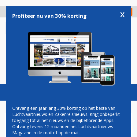
Overslaan
en
x
Digitaal Magazine
Registreer
Check in
naar
Profiteer nu van 30% korting
de
inhoud
gaan
Magazine
Podcasts
Vacatures
Toggl
naviga
Ontvang een jaar lang 30% korting op het beste van
Luchtvaartnieuws en Zakenreisnieuws. Krijg onbeperkt
toegang tot al het nieuws en de bijbehorende Apps.
ONDERZOEK OF VERPLICHTE
Ontvang tevens 12 maanden het Luchtvaartnieuws
STOELKOSTEN VOOR OUDERS
Magazine in de mail of op de mat.