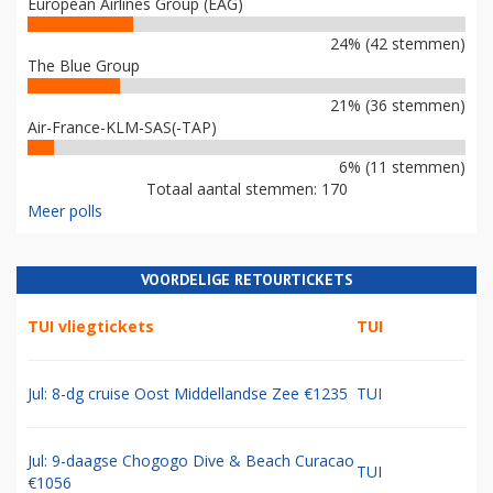
European Airlines Group (EAG)
24% (42 stemmen)
The Blue Group
21% (36 stemmen)
Air-France-KLM-SAS(-TAP)
6% (11 stemmen)
Totaal aantal stemmen: 170
Meer polls
VOORDELIGE RETOURTICKETS
TUI vliegtickets
TUI
Jul: 8-dg cruise Oost Middellandse Zee €1235
TUI
Jul: 9-daagse Chogogo Dive & Beach Curacao
TUI
€1056