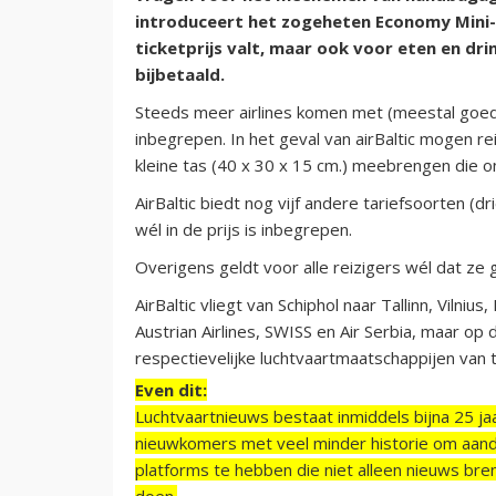
introduceert het zogeheten Economy Mini-t
ticketprijs valt, maar ook voor eten en dr
bijbetaald.
Steeds meer airlines komen met (meestal goedko
inbegrepen. In het geval van airBaltic mogen re
kleine tas (40 x 30 x 15 cm.) meebrengen die o
AirBaltic biedt nog vijf andere tariefsoorten (
wél in de prijs is inbegrepen.
Overigens geldt voor alle reizigers wél dat ze g
AirBaltic vliegt van Schiphol naar Tallinn, Vilni
Austrian Airlines, SWISS en Air Serbia, maar op 
respectievelijke luchtvaartmaatschappijen van 
Even dit:
Luchtvaartnieuws bestaat inmiddels bijna 25 jaa
nieuwkomers met veel minder historie om aand
platforms te hebben die niet alleen nieuws bre
doen.