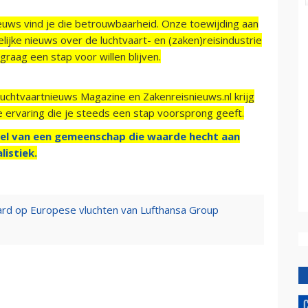
ieuws vind je die betrouwbaarheid. Onze toewijding aan
ijke nieuws over de luchtvaart- en (zaken)reisindustrie
raag een stap voor willen blijven.
Luchtvaartnieuws Magazine en Zakenreisnieuws.nl krijg
e ervaring die je steeds een stap voorsprong geeft.
el van een gemeenschap die waarde hecht aan
listiek.
rd op Europese vluchten van Lufthansa Group