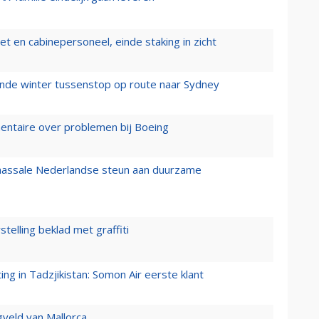
t en cabinepersoneel, einde staking in zicht
mende winter tussenstop op route naar Sydney
mentaire over problemen bij Boeing
 massale Nederlandse steun aan duurzame
stelling beklad met graffiti
g in Tadzjikistan: Somon Air eerste klant
gveld van Mallorca