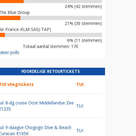
24% (42 stemmen)
The Blue Group
21% (36 stemmen)
Air-France-KLM-SAS(-TAP)
6% (11 stemmen)
Totaal aantal stemmen: 170
Meer polls
VOORDELIGE RETOURTICKETS
TUI vliegtickets
TUI
Jul: 8-dg cruise Oost Middellandse Zee
TUI
€1235
Jul: 9-daagse Chogogo Dive & Beach
TUI
Curacao €1056