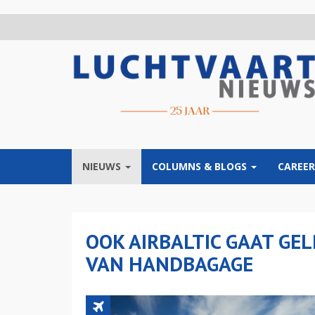
Overslaan
en
naar
de
inhoud
gaan
NIEUWS
COLUMNS & BLOGS
CAREER
OOK AIRBALTIC GAAT GE
VAN HANDBAGAGE