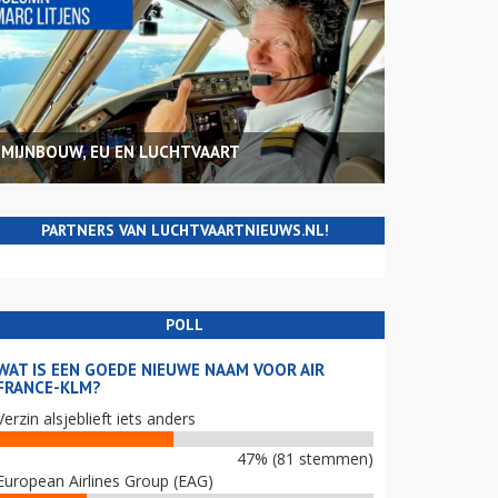
MIJNBOUW, EU EN LUCHTVAART
PARTNERS VAN LUCHTVAARTNIEUWS.NL!
POLL
WAT IS EEN GOEDE NIEUWE NAAM VOOR AIR
FRANCE-KLM?
Verzin alsjeblieft iets anders
47% (81 stemmen)
European Airlines Group (EAG)