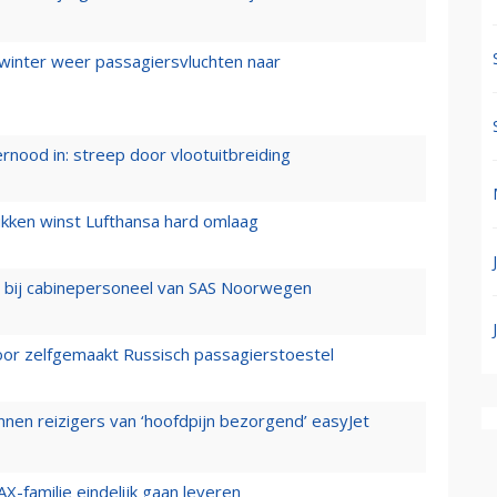
 winter weer passagiersvluchten naar
ernood in: streep door vlootuitbreiding
ukken winst Lufthansa hard omlaag
 bij cabinepersoneel van SAS Noorwegen
voor zelfgemaakt Russisch passagierstoestel
nen reizigers van ‘hoofdpijn bezorgend’ easyJet
X-familie eindelijk gaan leveren