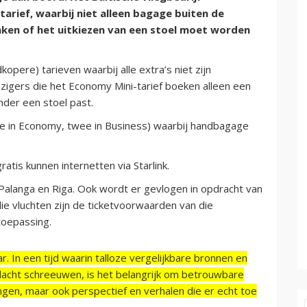
arief, waarbij niet alleen bagage buiten de
inken of het uitkiezen van een stoel moet worden
pere) tarieven waarbij alle extra’s niet zijn
izigers die het Economy Mini-tarief boeken alleen een
nder een stoel past.
drie in Economy, twee in Business) waarbij handbagage
ratis kunnen internetten via Starlink.
us, Palanga en Riga. Ook wordt er gevlogen in opdracht van
die vluchten zijn de ticketvoorwaarden van die
toepassing.
r. In een tijd waarin talloze vergelijkbare bronnen en
acht schreeuwen, is het belangrijk om betrouwbare
ngen, maar ook perspectief en verhalen die er echt toe