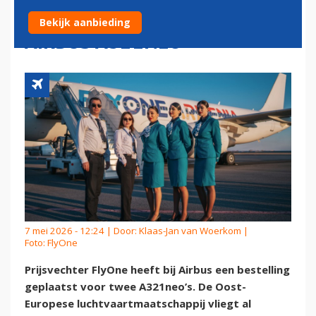
TEKENT BESTELLING VOOR
Bekijk aanbieding
AIRBUS A321NEO
7 mei 2026 - 12:24 | Door:
Klaas-Jan van Woerkom
|
Foto: FlyOne
Prijsvechter FlyOne heeft bij Airbus een bestelling
geplaatst voor twee A321neo’s. De Oost-
Europese luchtvaartmaatschappij vliegt al