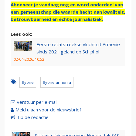
Abonneer je vandaag nog en word onderdeel van
een gemeenschap die waarde hecht aan kwaliteit,
betrouwbaarheid en échte journalistiek.
Lees ook:
Eerste rechtstreekse vlucht uit Armenië
sinds 2021 geland op Schiphol
02-04-2026, 10:52
flyone
flyone armenia
Verstuur per e-mail
Meld u aan voor de nieuwsbrief
Tip de redactie
Staking cabinepersoneel Noorse tak SAS