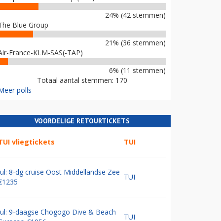
24% (42 stemmen)
The Blue Group
21% (36 stemmen)
Air-France-KLM-SAS(-TAP)
6% (11 stemmen)
Totaal aantal stemmen: 170
Meer polls
VOORDELIGE RETOURTICKETS
TUI vliegtickets
TUI
Jul: 8-dg cruise Oost Middellandse Zee
TUI
€1235
Jul: 9-daagse Chogogo Dive & Beach
TUI