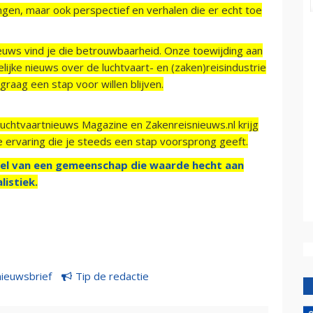
ngen, maar ook perspectief en verhalen die er echt toe
ieuws vind je die betrouwbaarheid. Onze toewijding aan
ijke nieuws over de luchtvaart- en (zaken)reisindustrie
raag een stap voor willen blijven.
Luchtvaartnieuws Magazine en Zakenreisnieuws.nl krijg
e ervaring die je steeds een stap voorsprong geeft.
el van een gemeenschap die waarde hecht aan
listiek.
nieuwsbrief
Tip de redactie