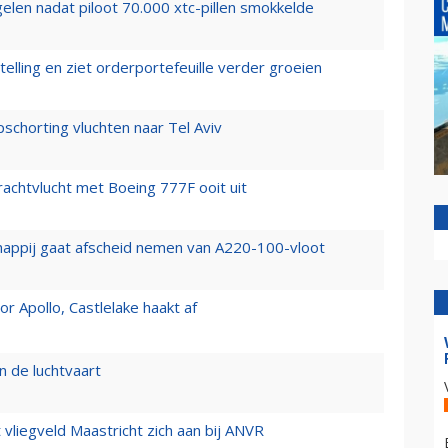
elen nadat piloot 70.000 xtc-pillen smokkelde
elling en ziet orderportefeuille verder groeien
chorting vluchten naar Tel Aviv
vrachtvlucht met Boeing 777F ooit uit
happij gaat afscheid nemen van A220-100-vloot
 Apollo, Castlelake haakt af
n de luchtvaart
t vliegveld Maastricht zich aan bij ANVR