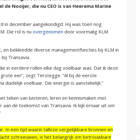
 de Nooijer, die nu CEO is van Heerema Marine
d in december aangekondigd. Hij was toen nog
M. Die rol is nu
overgenomen
door voormalig KLM
rt, en bekleedde diverse managementfuncties bij KLM in
s
bij Transavia.
 die in eerdere rollen elke dag voelbaar was. Dat ik deze
grote eer”, zegt Terstegge. “Al bij de eerste
duidelijk voelbaar. Die energie is aanstekelijk.”
t teken van luisteren, leren en kennismaken met
 aan de toekomst van Transavia. Ik kijk ernaar uit om
”
r. In een tijd waarin talloze vergelijkbare bronnen en
acht schreeuwen, is het belangrijk om betrouwbare