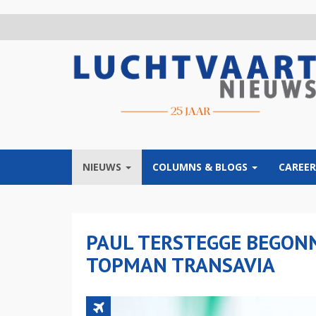
Overslaan
en
naar
de
inhoud
gaan
NIEUWS
COLUMNS & BLOGS
CAREER
PAUL TERSTEGGE BEGON
TOPMAN TRANSAVIA