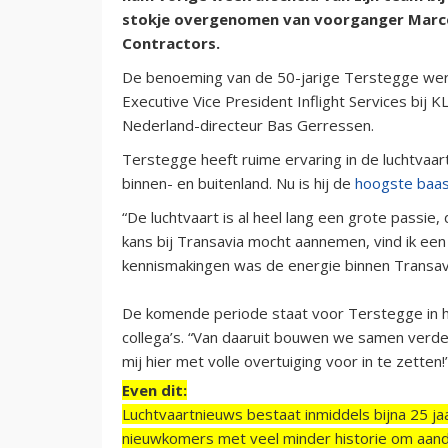
stokje overgenomen van voorganger Marcel
Contractors.
De benoeming van de 50-jarige Terstegge wer
Executive Vice President Inflight Services bij KL
Nederland-directeur Bas Gerressen.
Terstegge heeft ruime ervaring in de luchtvaa
binnen- en buitenland. Nu is hij de
hoogste baa
“De luchtvaart is al heel lang een grote passie,
kans bij Transavia mocht aannemen, vind ik een 
kennismakingen was de energie binnen Transavia 
De komende periode staat voor Terstegge in he
collega’s. “Van daaruit bouwen we samen verder
mij hier met volle overtuiging voor in te zetten!
Even dit:
Luchtvaartnieuws bestaat inmiddels bijna 25 jaa
nieuwkomers met veel minder historie om aand