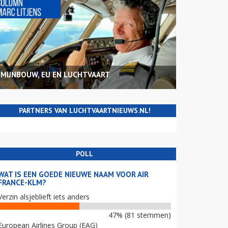
MIJNBOUW, EU EN LUCHTVAART
PARTNERS VAN LUCHTVAARTNIEUWS.NL!
POLL
WAT IS EEN GOEDE NIEUWE NAAM VOOR AIR
FRANCE-KLM?
Verzin alsjeblieft iets anders
47% (81 stemmen)
European Airlines Group (EAG)