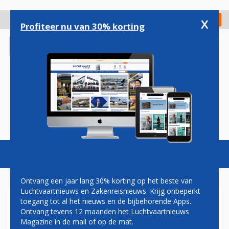
Overslaan
en
x
Digitaal Magazine
Registreer
Check in
naar
Profiteer nu van 30% korting
de
inhoud
gaan
Magazine
Podcasts
Vacatures
Toggl
naviga
Ontvang een jaar lang 30% korting op het beste van
Luchtvaartnieuws en Zakenreisnieuws. Krijg onbeperkt
toegang tot al het nieuws en de bijbehorende Apps.
PIETER ELBERS SPRINT MET
Ontvang tevens 12 maanden het Luchtvaartnieuws
INDIGO NAAR DE
Magazine in de mail of op de mat.