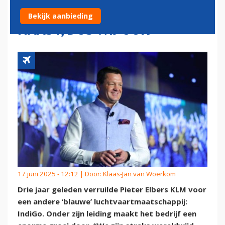
WERELDTOP: 'INDIA HEEFT
Bekijk aanbieding
HAAST, DUS WIJ OOK'
17 juni 2025 - 12:12 | Door:
Klaas-Jan van Woerkom
Drie jaar geleden verruilde Pieter Elbers KLM voor
een andere ‘blauwe’ luchtvaartmaatschappij:
IndiGo. Onder zijn leiding maakt het bedrijf een