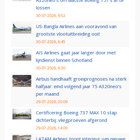
A320neo's om laatste Boeing 757's af te
lossen
30-07-2026, 6:52
US-Bangla Airlines aan vooravond van
grootste vlootuitbreiding ooit
30-07-2026, 6:45
AIS Airlines gaat jaar langer door met
lijndienst binnen Schotland
30-07-2026, 6:30
Airbus handhaaft groeiprognoses na sterk
halfjaar: eind volgend jaar 75 A320neo’s
per maand
29-07-2026, 20:09
Certificering Boeing 737 MAX 10 stap
dichterbij: vliegproeven afgerond
29-07-2026, 14:09
LATAM Airlines toont interieur van nieuwe