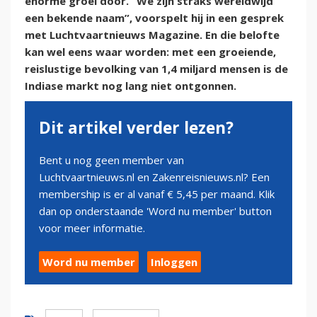
enorme groei door. “We zijn straks wereldwijd
een bekende naam”, voorspelt hij in een gesprek
met Luchtvaartnieuws Magazine. En die belofte
kan wel eens waar worden: met een groeiende,
reislustige bevolking van 1,4 miljard mensen is de
Indiase markt nog lang niet ontgonnen.
Dit artikel verder lezen?
Bent u nog geen member van
Luchtvaartnieuws.nl en Zakenreisnieuws.nl? Een
membership is er al vanaf € 5,45 per maand. Klik
dan op onderstaande 'Word nu member' button
voor meer informatie.
Word nu member
Inloggen