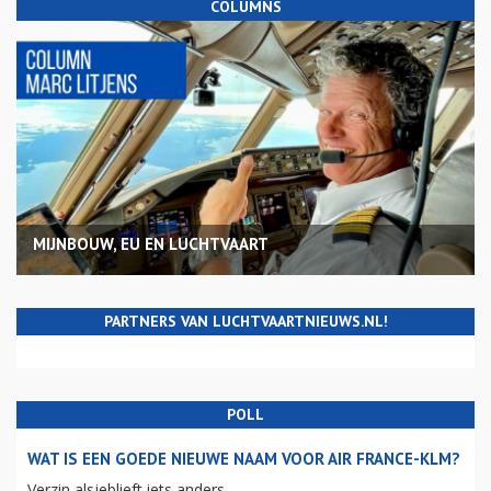
COLUMNS
MIJNBOUW, EU EN LUCHTVAART
PARTNERS VAN LUCHTVAARTNIEUWS.NL!
POLL
WAT IS EEN GOEDE NIEUWE NAAM VOOR AIR FRANCE-KLM?
Verzin alsjeblieft iets anders