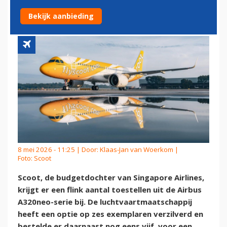
UIT MET NIEUWE ORDER
Bekijk aanbieding
8 mei 2026 - 11:25 | Door:
Klaas-Jan van Woerkom
|
Foto: Scoot
Scoot, de budgetdochter van Singapore Airlines,
krijgt er een flink aantal toestellen uit de Airbus
A320neo-serie bij. De luchtvaartmaatschappij
heeft een optie op zes exemplaren verzilverd en
bestelde er daarnaast nog eens vijf, voor een