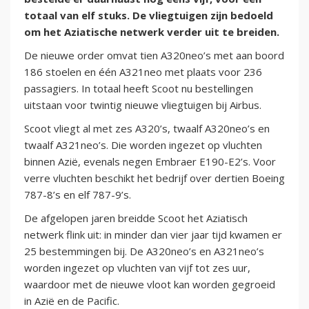
totaal van elf stuks. De vliegtuigen zijn bedoeld
om het Aziatische netwerk verder uit te breiden.
De nieuwe order omvat tien A320neo’s met aan boord
186 stoelen en één A321neo met plaats voor 236
passagiers. In totaal heeft Scoot nu bestellingen
uitstaan voor twintig nieuwe vliegtuigen bij Airbus.
Scoot vliegt al met zes A320’s, twaalf A320neo’s en
twaalf A321neo’s. Die worden ingezet op vluchten
binnen Azië, evenals negen Embraer E190-E2’s. Voor
verre vluchten beschikt het bedrijf over dertien Boeing
787-8’s en elf 787-9’s.
De afgelopen jaren breidde Scoot het Aziatisch
netwerk flink uit: in minder dan vier jaar tijd kwamen er
25 bestemmingen bij. De A320neo’s en A321neo’s
worden ingezet op vluchten van vijf tot zes uur,
waardoor met de nieuwe vloot kan worden gegroeid
in Azië en de Pacific.