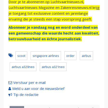
Door je te abonneren op Luchtvaartnieuws.nl,
Luchtvaartnieuws Magazine en Zakenreisnieuws.nl krijg
je toegang tot exclusieve content en jarenlange
ervaring die je steeds een stap voorsprong geeft.
Abonneer je vandaag nog en word onderdeel van
een gemeenschap die waarde hecht aan kwaliteit,
betrouwbaarheid en échte journalistiek.
scoot
singapore airlines
order
airbus
airbus a320neo
airbus a321neo
Verstuur per e-mail
Meld u aan voor de nieuwsbrief
Tip de redactie