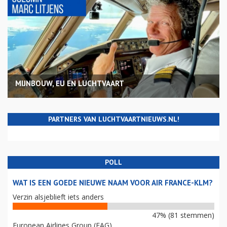
MIJNBOUW, EU EN LUCHTVAART
PARTNERS VAN LUCHTVAARTNIEUWS.NL!
POLL
WAT IS EEN GOEDE NIEUWE NAAM VOOR AIR FRANCE-KLM?
Verzin alsjeblieft iets anders
47% (81 stemmen)
European Airlines Group (EAG)