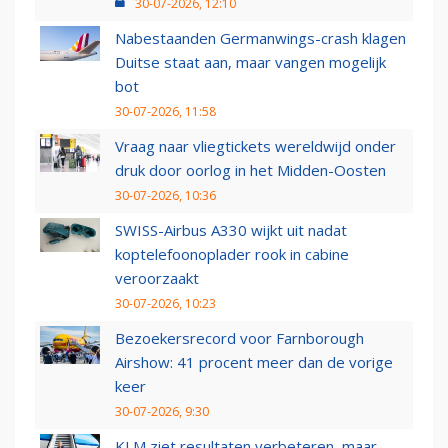
30-07-2026, 12:10
Nabestaanden Germanwings-crash klagen
Duitse staat aan, maar vangen mogelijk
bot
30-07-2026, 11:58
Vraag naar vliegtickets wereldwijd onder
druk door oorlog in het Midden-Oosten
30-07-2026, 10:36
SWISS-Airbus A330 wijkt uit nadat
koptelefoonoplader rook in cabine
veroorzaakt
30-07-2026, 10:23
Bezoekersrecord voor Farnborough
Airshow: 41 procent meer dan de vorige
keer
30-07-2026, 9:30
KLM ziet resultaten verbeteren, maar