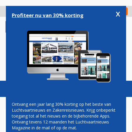
Overslaan
en
x
Digitaal Magazine
Registreer
Check in
naar
Profiteer nu van 30% korting
de
inhoud
gaan
Magazine
Podcasts
Vacatures
Toggl
naviga
Ontvang een jaar lang 30% korting op het beste van
Luchtvaartnieuws en Zakenreisnieuws. Krijg onbeperkt
toegang tot al het nieuws en de bijbehorende Apps.
PRIJSVECHTER SCOOT BREIDT
Ontvang tevens 12 maanden het Luchtvaartnieuws
REGIONALE AIRBUS-VLOOT
Magazine in de mail of op de mat.