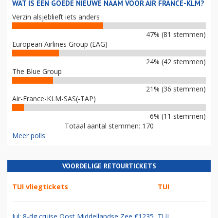
WAT IS EEN GOEDE NIEUWE NAAM VOOR AIR FRANCE-KLM?
Verzin alsjeblieft iets anders
47% (81 stemmen)
European Airlines Group (EAG)
24% (42 stemmen)
The Blue Group
21% (36 stemmen)
Air-France-KLM-SAS(-TAP)
6% (11 stemmen)
Totaal aantal stemmen: 170
Meer polls
VOORDELIGE RETOURTICKETS
TUI vliegtickets
TUI
Jul: 8-dg cruise Oost Middellandse Zee €1235
TUI