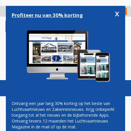
Overslaan
en
x
Digitaal Magazine
Registreer
Check in
naar
Profiteer nu van 30% korting
de
inhoud
gaan
Magazine
Podcasts
Vacatures
Toggl
naviga
Ontvang een jaar lang 30% korting op het beste van
Luchtvaartnieuws en Zakenreisnieuws. Krijg onbeperkt
toegang tot al het nieuws en de bijbehorende Apps.
PROBLEMEN SWISS-AIRBUS
Ontvang tevens 12 maanden het Luchtvaartnieuws
A220’S HOUDEN AAN:
Magazine in de mail of op de mat.