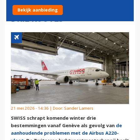
MAATSCHAPPIJ SCHRAPT
Bekijk aanbieding
DRIE ROUTES
21 mei 2026 - 14:36 | Door:
Sander Lamers
SWISS schrapt komende winter drie
bestemmingen vanaf Genève als gevolg van
de
aanhoudende problemen met de Airbus A220-