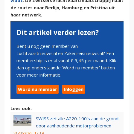
vloot
. De Zwitserse luchtvaartmaatschappij haalt
de routes naar Berlijn, Hamburg en Pristina uit
haar netwerk.
Dit artikel verder lezen?
Bent u nog geen member van
Luchtvaartnieuws.nl en Zakenreisnieuws.nl? Een
membership is er al vanaf € 5,45 per maand. Klik
dan op onderstaande 'Word nu member' button
voor meer informatie.
Word nu member
Inloggen
Lees ook:
SWISS zet alle A220-100's aan de grond
door aanhoudende motorproblemen
31-10-2025, 12:19