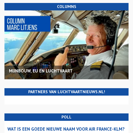
COLUMNS
MIJNBOUW, EU EN LUCHTVAART
PARTNERS VAN LUCHTVAARTNIEUWS.NL!
POLL
WAT IS EEN GOEDE NIEUWE NAAM VOOR AIR FRANCE-KLM?