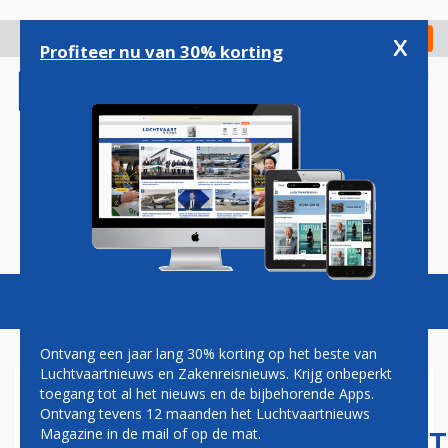
Overslaan
en
x
Digitaal Magazine
Registreer
Check in
naar
Profiteer nu van 30% korting
de
inhoud
gaan
Magazine
Podcasts
Vacatures
Toggl
naviga
Ontvang een jaar lang 30% korting op het beste van
Luchtvaartnieuws en Zakenreisnieuws. Krijg onbeperkt
toegang tot al het nieuws en de bijbehorende Apps.
QANTAS BEVESTIGT: EERSTE
Ontvang tevens 12 maanden het Luchtvaartnieuws
ULTRALANGEAFSTANDSVLUCHT
Magazine in de mail of op de mat.