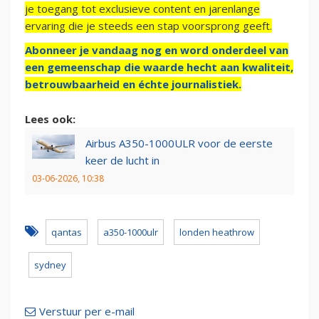
je toegang tot exclusieve content en jarenlange
ervaring die je steeds een stap voorsprong geeft.
Abonneer je vandaag nog en word onderdeel van
een gemeenschap die waarde hecht aan kwaliteit,
betrouwbaarheid en échte journalistiek.
Lees ook:
Airbus A350-1000ULR voor de eerste
keer de lucht in
03-06-2026, 10:38
qantas
a350-1000ulr
londen heathrow
sydney
Verstuur per e-mail