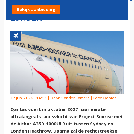
MET A350-1000ULR NAAR
Bekijk aanbieding
LONDEN
17 juni 2026 - 14:12 | Door:
Sander Lamers
| Foto: Qantas
Qantas voert in oktober 2027 haar eerste
ultralangeafstandsvlucht van Project Sunrise met
de Airbus A350-1000ULR uit tussen Sydney en
Londen Heathrow. Daarna zal de rechtstreekse