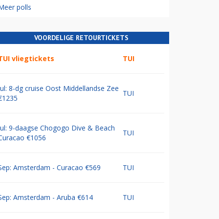
Meer polls
VOORDELIGE RETOURTICKETS
TUI vliegtickets
TUI
Jul: 8-dg cruise Oost Middellandse Zee
TUI
€1235
Jul: 9-daagse Chogogo Dive & Beach
TUI
Curacao €1056
Sep: Amsterdam - Curacao €569
TUI
Sep: Amsterdam - Aruba €614
TUI