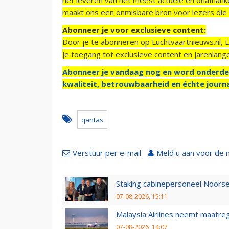
maakt ons een onmisbare bron voor lezers die g
Abonneer je voor exclusieve content:
Door je te abonneren op Luchtvaartnieuws.nl, 
je toegang tot exclusieve content en jarenlang
Abonneer je vandaag nog en word onderde
kwaliteit, betrouwbaarheid en échte journa
qantas
Verstuur per e-mail
Meld u aan voor de 
Staking cabinepersoneel Noorse
07-08-2026, 15:11
Malaysia Airlines neemt maatreg
07-08-2026, 14:07