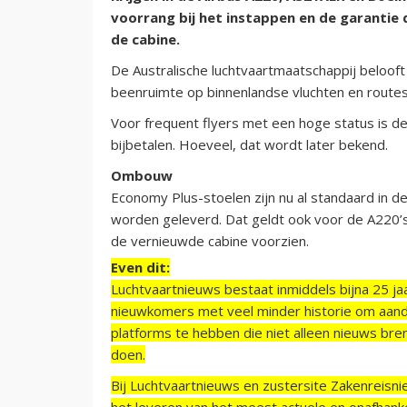
voorrang bij het instappen en de garanti
de cabine.
De Australische luchtvaartmaatschappij belooft
beenruimte op binnenlandse vluchten en routes 
Voor frequent flyers met een hoge status is d
bijbetalen. Hoeveel, dat wordt later bekend.
Ombouw
Economy Plus-stoelen zijn nu al standaard in 
worden geleverd. Dat geldt ook voor de A220’s
de vernieuwde cabine voorzien.
Even dit:
Luchtvaartnieuws bestaat inmiddels bijna 25 jaa
nieuwkomers met veel minder historie om aand
platforms te hebben die niet alleen nieuws bre
doen.
Bij Luchtvaartnieuws en zustersite Zakenreisn
het leveren van het meest actuele en onafhankel