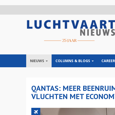
Overslaan
en
naar
de
inhoud
gaan
NIEUWS
COLUMNS & BLOGS
CAREER
QANTAS: MEER BEENRUI
VLUCHTEN MET ECONOM