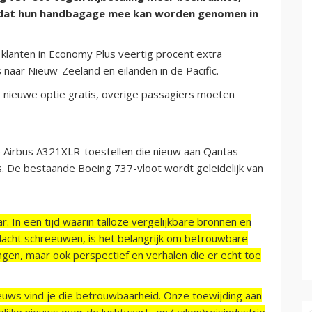
e dat hun handbagage mee kan worden genomen in
 klanten in Economy Plus veertig procent extra
naar Nieuw-Zeeland en eilanden in de Pacific.
e nieuwe optie gratis, overige passagiers moeten
de Airbus A321XLR-toestellen die nieuw aan Qantas
. De bestaande Boeing 737-vloot wordt geleidelijk van
r. In een tijd waarin talloze vergelijkbare bronnen en
acht schreeuwen, is het belangrijk om betrouwbare
ngen, maar ook perspectief en verhalen die er echt toe
ieuws vind je die betrouwbaarheid. Onze toewijding aan
ijke nieuws over de luchtvaart- en (zaken)reisindustrie