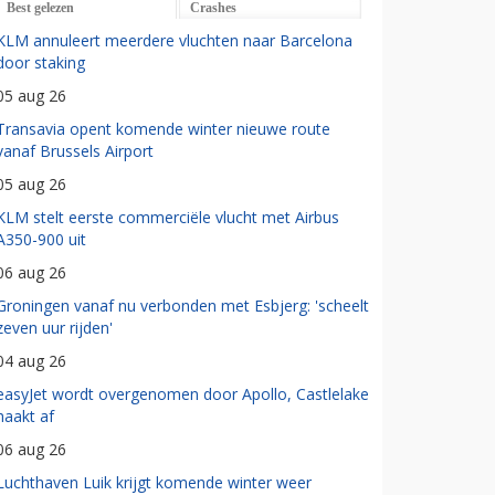
Best gelezen
Crashes
KLM annuleert meerdere vluchten naar Barcelona
door staking
05 aug 26
Transavia opent komende winter nieuwe route
vanaf Brussels Airport
05 aug 26
KLM stelt eerste commerciële vlucht met Airbus
A350-900 uit
06 aug 26
Groningen vanaf nu verbonden met Esbjerg: 'scheelt
zeven uur rijden'
04 aug 26
easyJet wordt overgenomen door Apollo, Castlelake
haakt af
06 aug 26
Luchthaven Luik krijgt komende winter weer