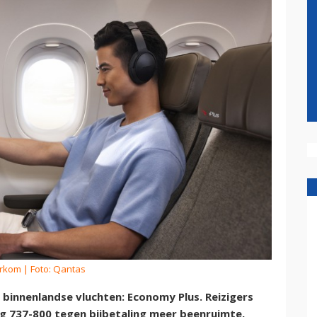
erkom
| Foto: Qantas
binnenlandse vluchten: Economy Plus. Reizigers
ng 737-800 tegen bijbetaling meer beenruimte,