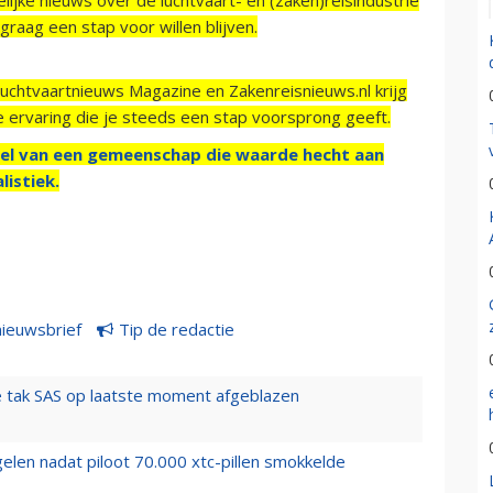
raag een stap voor willen blijven.
Luchtvaartnieuws Magazine en Zakenreisnieuws.nl krijg
e ervaring die je steeds een stap voorsprong geeft.
el van een gemeenschap die waarde hecht aan
listiek.
nieuwsbrief
Tip de redactie
 tak SAS op laatste moment afgeblazen
elen nadat piloot 70.000 xtc-pillen smokkelde