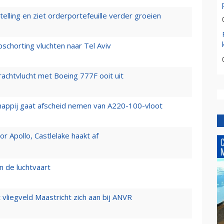
elling en ziet orderportefeuille verder groeien
chorting vluchten naar Tel Aviv
vrachtvlucht met Boeing 777F ooit uit
happij gaat afscheid nemen van A220-100-vloot
 Apollo, Castlelake haakt af
n de luchtvaart
t vliegveld Maastricht zich aan bij ANVR