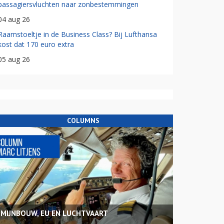
passagiersvluchten naar zonbestemmingen
04 aug 26
Raamstoeltje in de Business Class? Bij Lufthansa
kost dat 170 euro extra
05 aug 26
COLUMNS
MIJNBOUW, EU EN LUCHTVAART