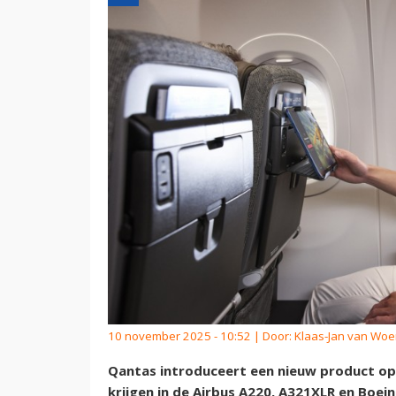
10 november 2025 - 10:52 | Door:
Klaas-Jan van Wo
Qantas introduceert een nieuw product op 
krijgen in de Airbus A220, A321XLR en Boei