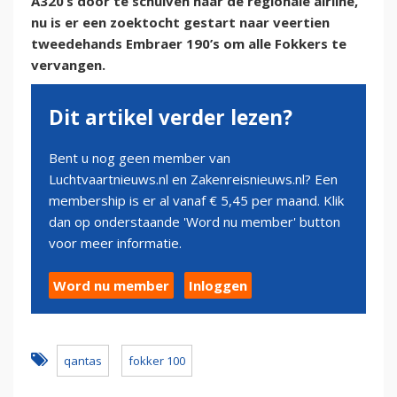
A320’s door te schuiven naar de regionale airline,
nu is er een zoektocht gestart naar veertien
tweedehands Embraer 190’s om alle Fokkers te
vervangen.
Dit artikel verder lezen?
Bent u nog geen member van
Luchtvaartnieuws.nl en Zakenreisnieuws.nl? Een
membership is er al vanaf € 5,45 per maand. Klik
dan op onderstaande 'Word nu member' button
voor meer informatie.
Word nu member
Inloggen
qantas
fokker 100