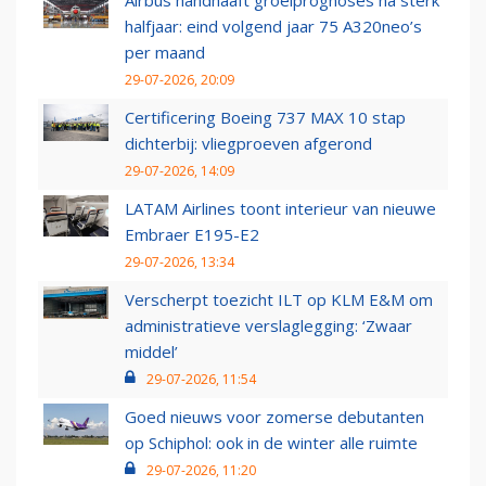
Airbus handhaaft groeiprognoses na sterk
halfjaar: eind volgend jaar 75 A320neo’s
per maand
29-07-2026, 20:09
Certificering Boeing 737 MAX 10 stap
dichterbij: vliegproeven afgerond
29-07-2026, 14:09
LATAM Airlines toont interieur van nieuwe
Embraer E195-E2
29-07-2026, 13:34
Verscherpt toezicht ILT op KLM E&M om
administratieve verslaglegging: ‘Zwaar
middel’
29-07-2026, 11:54
Goed nieuws voor zomerse debutanten
op Schiphol: ook in de winter alle ruimte
29-07-2026, 11:20