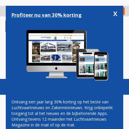
Overslaan
en
x
Digitaal Magazine
Registreer
Check in
naar
Profiteer nu van 30% korting
de
inhoud
gaan
Magazine
Podcasts
Vacatures
Toggl
naviga
Ontvang een jaar lang 30% korting op het beste van
Luchtvaartnieuws en Zakenreisnieuws. Krijg onbeperkt
toegang tot al het nieuws en de bijbehorende Apps.
QANTAS ZOEKT EXTRA
Ontvang tevens 12 maanden het Luchtvaartnieuws
EMBRAER 190'S OM OUDE
Magazine in de mail of op de mat.