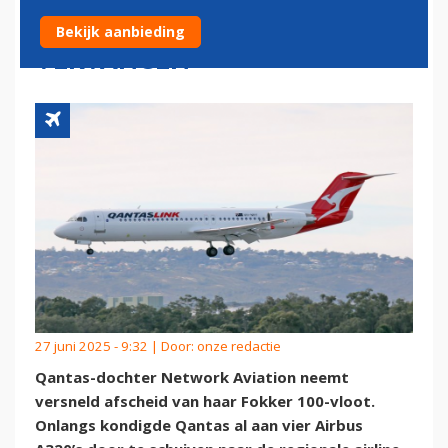
FOKKER 100'S TE
Bekijk aanbieding
VERVANGEN
27 juni 2025 - 9:32 | Door:
onze redactie
Qantas-dochter Network Aviation neemt
versneld afscheid van haar Fokker 100-vloot.
Onlangs kondigde Qantas al aan vier Airbus